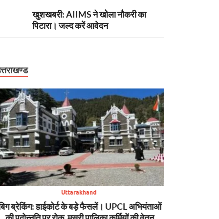
खुशखबरी: AIIMS ने खोला नौकरी का
पिटारा। जल्द करें आवेदन
त्तराखण्ड
Uttarakhand
बिग ब्रेकिंग: हाईकोर्ट के बड़े फैसलें। UPCL अभियंताओं
बिग ब्रेकिंग: टौं
की पदोन्नति पर रोक, मसूरी पालिका कर्मियों की वेतन
शासन, PW