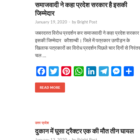
समाजवादी ने कहा प्रदेश सरकार है इसकी
जिम्मेदार
January 19, 2020
-
by
Bright Post
जबरदस्त विरोध प्रदर्शन कर समाजवादी ने कहा प्रदेश सरकार 
इसकी जिम्मेदार कौशाम्बी। जिले में पत्रकार उत्पीड़न के
खिलाफ पत्रकारों का विरोध प्रदर्शन पिछले चार दिनों से निरंत
चल …
F
T
Pi
W
Li
T
M
S
ac
w
nt
h
n
el
es
h
e
itt
er
at
k
e
se
a
READ MORE
b
er
es
s
e
gr
n
e
o
t
A
dI
a
g
o
p
n
m
er
उत्तर प्रदेश
k
p
दुकान में घुसा ट्रैक्टर एक की मौत तीन घायल
January 13, 2020
-
by
Bright Post