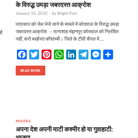
के विरुद्ध उमड़ा जबरदस्त आक्रोश
January 16, 2020
-
by
Bright Post
पत्रकार को जेल भेजे जाने के मामले में कोतवाल के विरुद्ध उमड़ा
जबरदस्त आक्रोश – तानाशाह मंझनपुर कोतवाल को निलंबित
है
नहीं, करो बर्खास्त कौशाम्बी। जिले के टीवी चैनल में …
र
F
T
Pi
W
Li
T
M
S
ac
w
nt
h
n
el
es
h
e
itt
er
at
k
e
se
ar
READ MORE
b
er
es
s
e
gr
n
e
r
o
t
A
dI
a
g
o
p
n
m
er
k
p
POLITICS
अपना देश अपनी माटी कश्मीर हो या गुवाहाटी:
भाजपा