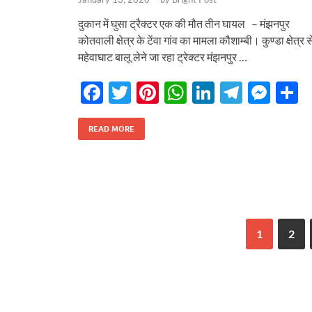
दुकान में घुसा ट्रैक्टर एक की मौत तीन घायल – मंझनपुर
कोतवाली क्षेत्र के टेंवा गांव का मामला कौशाम्बी। कुण्डा क्षेत्र स
महेवाघाट बालू लेने जा रहा ट्रेक्टर मंझनपुर …
F
T
Pi
W
Li
T
M
S
ac
w
nt
h
n
el
es
h
e
itt
er
at
k
e
se
a
READ MORE
b
er
es
s
e
gr
n
e
o
t
A
dI
a
g
o
p
n
m
er
k
p
1
2