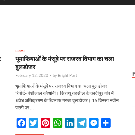
CRIME
ट
भूमाफियाओं के मंसूबे पर राजस्व विभाग का चला
बुलडोजर
February 12, 2020
-
by
Bright Post
नन
भूमाफियाओं के मंसूबे पर राजस्व विभाग का चला बुलडोजर
रिपोर्ट- बंशीलाल कौशांबी। सिराथू तहसील के कादीपुर गांव में
अवैध अतिक्रमण के खिलाफ गरजा बुलडोजर। 15 बिस्सा नवीन
परती पर …
F
T
Pi
W
Li
T
M
S
ac
w
nt
h
n
el
es
h
r