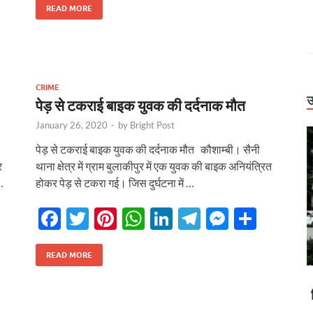
e
itt
er
at
k
e
se
ar
READ MORE
b
er
es
s
e
gr
n
e
o
t
A
dI
a
g
o
p
n
m
er
CRIME
k
p
उ
पेड़ से टकराई बाइक युवक की दर्दनाक मौत
January 26, 2020
-
by
Bright Post
पेड़ से टकराई बाइक युवक की दर्दनाक मौत कौशाम्बी। सैनी
र
थाना क्षेत्र में ग्राम बुलाकीपुर में एक युवक की बाइक अनियंत्रित
…
होकर पेड़ से टकरा गई। जिस दुर्घटना में …
F
T
Pi
W
Li
T
M
S
ac
w
nt
h
n
el
es
h
r
e
itt
er
at
k
e
se
ar
READ MORE
Uttarakhand
b
er
es
s
e
gr
n
e
ड धंसने पर जागा
बिग ब्रेकिंग: हाईकोर्ट ने कसी जांच की लगाम। पूर्व सैनिक
o
t
A
dI
a
g
िलंबित
मौत केस में CBCID, नाबालिग केस में जमानत पर फैसला