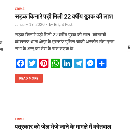
o
p
n
m
er
टला
CRIME
k
p
सड़क किनारे पड़ी मिली 22 वर्षीय युवक की लाश
January 19, 2020
-
by
Bright Post
सड़क किनारे पड़ी मिली 22 वर्षीय युवक की लाश कौशाम्बी।
कोखराज थाना क्षेत्र के मूरतगंज पुलिस चौकी अन्तर्गत सैंता ग्राम
ात
सभा के अन्नू का डेरा के पास सड़क के …
िस
F
T
Pi
W
Li
T
M
S
ac
w
nt
h
n
el
es
h
e
itt
er
at
k
e
se
ar
READ MORE
r
b
er
es
s
e
gr
n
e
o
t
A
dI
a
g
o
p
n
m
er
k
p
CRIME
पत्रकार को जेल भेजे जाने के मामले में कोतवाल