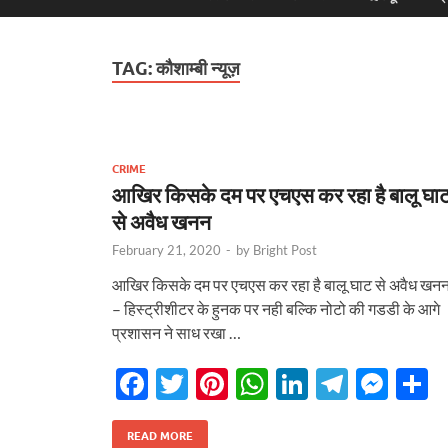
TAG:
कौशाम्बी न्यूज़
CRIME
आखिर किसके दम पर एचएस कर रहा है बालू घा
से अवैध खनन
February 21, 2020
-
by
Bright Post
आखिर किसके दम पर एचएस कर रहा है बालू घाट से अवैध ख
– हिस्ट्रीशीटर के हुनक पर नही बल्कि नोटो की गडडी के आगे
प्रशासन ने साध रखा …
F
T
Pi
W
Li
T
M
S
ac
w
nt
h
n
el
es
h
e
itt
er
at
k
e
se
a
READ MORE