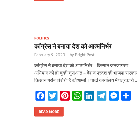
b
er
es
s
e
gr
n
e
o
t
A
dI
a
g
o
p
n
m
er
k
p
POLITICS
कांग्रेस ने बनाया देश को आत्मनिर्भर
February 9, 2020
-
by
Bright Post
कांग्रेस ने बनाया देश को आत्मनिर्भर – किसान जनजागरण
अभियान की हो चुकी शुरूआत – देश व प्रदश की भाजपा सरका
किसान गरीब विरोधी है कौशाम्बी। पार्टी कार्यालय में पत्रकारो 
F
T
Pi
W
Li
T
M
S
ac
w
nt
h
n
el
es
h
e
itt
er
at
k
e
se
a
READ MORE
tarakhand
Uttarakhand
b
er
es
s
e
gr
n
e
 के बड़े फैसलें। UPCL अभियंताओं
बिग ब्रेकिंग: टौंस नदी पुल की एप्रोच रो
o
t
A
dI
a
g
मसूरी पालिका कर्मियों की वेतन
शासन, PWD के तीन इंजीनियर न