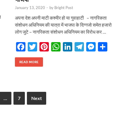
January 13, 2020
-
by
Bright Post
े
अपना देश अपनी माटी कश्मीर हो या गुवाहाटी – नागरिकता
संशोधन अधिनियम की यात्रा में भाजपा के दिग्गजो समेत हजारो
लोग जुटे – नागरिकता संशोधन अधिनियम का विरोध कर …
F
T
Pi
W
Li
T
M
S
ac
w
nt
h
n
el
es
h
r
e
itt
er
at
k
e
se
ar
READ MORE
b
er
es
s
e
gr
n
e
o
t
A
dI
a
g
o
p
n
m
er
…
7
Next
k
p