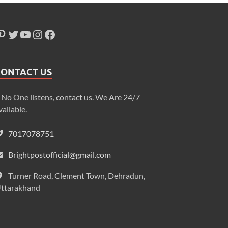
CONTACT US
f No One listens, contact us. We Are 24/7
vailable.
7017078751
Brightpostofficial@gmail.com
Turner Road, Clement Town, Dehradun,
ttarakhand