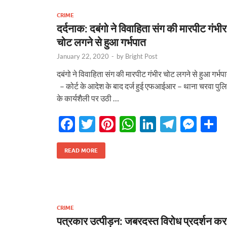
o
p
n
m
er
टौती थमी
CRIME
k
p
दर्दनाक: दबंगो ने विवाहिता संग की मारपीट गंभीर
चोट लगने से हुआ गर्भपात
January 22, 2020
-
by
Bright Post
दबंगो ने विवाहिता संग की मारपीट गंभीर चोट लगने से हुआ गर्भप
– कोर्ट के आदेश के बाद दर्ज हुई एफआईआर – थाना चरवा पुल
के कार्यशैली पर उठी …
F
T
Pi
W
Li
T
M
S
ac
w
nt
h
n
el
es
h
e
itt
er
at
k
e
se
a
READ MORE
b
er
es
s
e
gr
n
e
o
t
A
dI
a
g
o
p
n
m
er
CRIME
k
p
पत्रकार उत्पीड़न: जबरदस्त विरोध प्रदर्शन कर