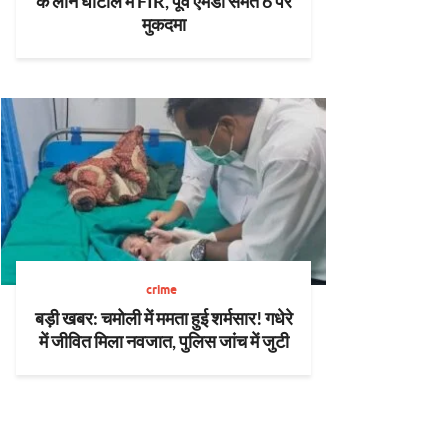
के लोन घोटाले में FIR, पूर्व एमडी समेत 6 पर
मुकदमा
crime
बड़ी खबर: चमोली में ममता हुई शर्मसार! गधेरे
में जीवित मिला नवजात, पुलिस जांच में जुटी