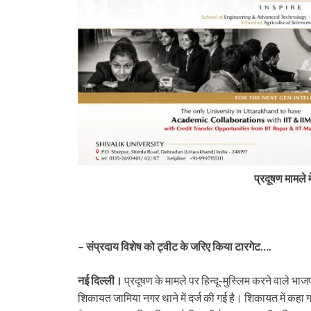
प्रदूषण मामले म
– संप्रदाय विशेष को ट्वीट के जरिए किया टारगेट….
tarakhand
Uttarakhand
नई दिल्ली।
प्रदूषण के मामले पर हिन्दू-मुस्लिम करने वाले भ
्टान गिरी, कॉर्बेट में पर्यटक फंसे,
बिग ब्रेकिंग: उत्तराखंड में बारिश का क
शिकायत जामिया नगर थाने में दर्ज की गई है। शिकायत में कहा गय
कांवड़िए बचे और धराली आपदा का
बागेश्वर में ऑरेंज अलर्ट, स्कूल बंद। 99