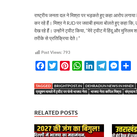
राष्ट्रीय जनता दल ने मिश्रा पर भड़कते हुए कहा आरोप लगाया ह
कर रहे हैं। मिश्र ने RJD पर जवाबी हमला बोलते हुए कहा कि, उन्हो
देख रहे हैं। उन्होंने ट्वीट किया, ‘‘मेरे ट्वीट में हिंदू और मु
तरीके से प्रतिक्रिया देते।”
Post Views:
793
F
T
Pi
W
Li
T
M
S
ac
w
nt
h
n
el
es
h
e
itt
er
at
k
e
se
a
TAGGED
BRIGHTPOST.IN
DEHRADUN NEWS IN HINDI
b
er
es
s
e
gr
n
e
प्रदूषण मामले में ट्वीट पर फंसे भाजपा नेता
भाजपा नेता कपिल मिश्रा
संप्रदाय 
o
t
A
dI
a
g
o
p
n
m
er
RELATED POSTS
k
p