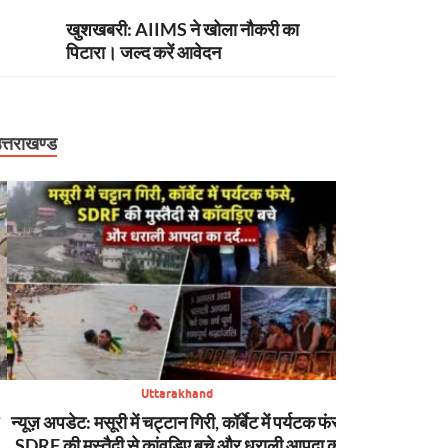
खुशखबरी: AIIMS ने खोला नौकरी का
पिटारा। जल्द करें आवेदन
त्तराखण्ड
Uttarakhand
न्यूज़ अपडेट: मसूरी में चट्टान गिरी, कॉर्बेट में पर्यटक फंसे,
बिग ब्रेकिंग: उ
SDRF की मुस्तैदी से कांवड़िए बचे और धराली आपदा का
बागेश्वर में ऑर