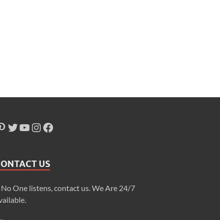
CONTACT US
f No One listens, contact us. We Are 24/7
vailable.