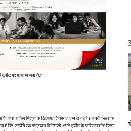
उ
ें ट्वीट पर फंसे भाजपा नेता
Uttarakhand
ाजपा के नेता कपिल मिश्रा के खिलाफ शिकायत दर्ज हो गई है। उनके खिलाफ
हर। देहरादून-
बिग ब्रेकिंग: वन विभाग में बड़ा प्रशासनिक फेरबदल, कई
ा है कि, उन्होंने एक संप्रदाय विशेष को अपने ट्वीट के जरिए टारगेट किया
 सड़कें बाधित
IFS अधिकारियों के तबादले और नई तैनाती