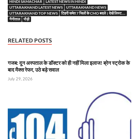
b
er
es
s
e
gr
n
e
HINDI SAMACHAR
LATEST NEWS IN HINDI
UTTARAKHAND LATEST NEWS
UTTARAKHAND NEWS
o
t
A
dI
a
g
UTTARAKHAND TOP NEWS
टिहरी समेत 7 जिलों के CMO बदले। देखें लिस्ट....
नैनीताल
पौड़ी
o
p
n
m
er
k
p
RELATED POSTS
गजब: दून अस्पताल के डॉक्टर को ही नहीं मिला इलाज! ब्रेन स्ट्रोक के
बाद मैक्स रेफर, उठे बड़े सवाल
July 29, 2026