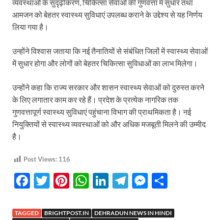
व्यवस्थाओं के सुदृढ़ीकरण, चिकित्सा सेवाओं की गुणवत्ता में सुधार तथा
आमजन को बेहतर स्वास्थ्य सुविधाएं उपलब्ध कराने के उद्देश्य से यह निर्णय
लिया गया है।
उन्होंने विश्वास जताया कि नई तैनातियों से संबंधित जिलों में स्वास्थ्य सेवाओं
में सुधार होगा और लोगों को बेहतर चिकित्सा सुविधाओं का लाभ मिलेगा।
उन्होंने कहा कि राज्य सरकार और शासन स्वास्थ्य सेवाओं को दुरुस्त करने
के लिए लगातार काम कर रहे हैं। प्रदेश के प्रत्येक नागरिक तक
गुणवत्तापूर्ण स्वास्थ्य सुविधाएं पहुंचाना विभाग की प्राथमिकता है। नई
नियुक्तियों से स्वास्थ्य व्यवस्थाओं को और अधिक मजबूती मिलने की उम्मीद
है।
Post Views:
116
F
T
Pi
W
Li
T
M
S
ac
w
nt
h
n
el
es
h
e
itt
er
at
k
e
se
ar
TAGGED
BRIGHTPOST.IN
DEHRADUN NEWS IN HINDI