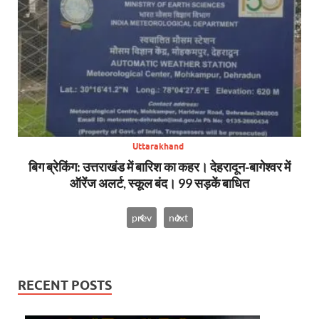
Uttarakhand
SDRF
बिग ब्रेकिंग: उत्तराखंड में बारिश का कहर। देहरादून-बागेश्वर में
सा
ऑरेंज अलर्ट, स्कूल बंद। 99 सड़कें बाधित
prev
next
RECENT POSTS