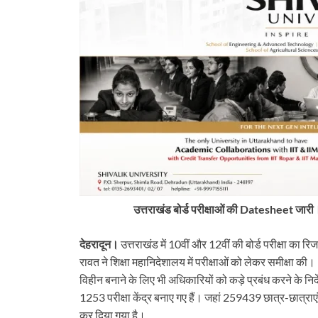
उत्तराखंड बोर्ड परीक्षाओं की Datesheet जारी। 1
देहरादून।
उत्तराखंड में 10वीं और 12वीं की बोर्ड परीक्षा का रिज
रावत ने शिक्षा महानिदेशालय में परीक्षाओं को लेकर समीक्षा की। 1
विहीन बनाने के लिए भी अधिकारियों को कड़े प्रबंध करने के निर्द
tarakhand
Uttarakhand
1253 परीक्षा केंद्र बनाए गए हैं। जहां 259439 छात्र-छात्राएं परीक
 में बड़ा प्रशासनिक फेरबदल, कई
न्यूज़ अपडेट: मसूरी में चट्टान गिरी, कॉर्बेट 
 के तबादले और नई तैनाती
SDRF की मुस्तैदी से कांवड़िए बचे और 
कर दिया गया है।