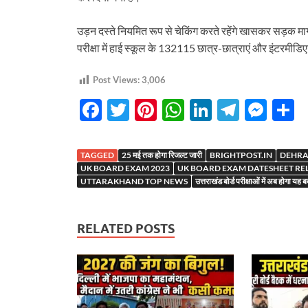
दर्द….
उड़न दस्ते नियमित रूप से चेकिंग करते रहेंगे खासकर सड़क मार्ग स
परीक्षा में हाई स्कूल के 132115 छात्र-छात्राएं और इंटरमीडि
Post Views:
3,006
F
T
Pi
W
Li
T
M
S
ac
w
nt
h
n
el
es
h
e
itt
er
at
k
e
se
a
TAGGED
25 मई तक होगा रिजल्ट जारी
BRIGHTPOST.IN
DEHRA
b
er
es
s
e
gr
n
e
UK BOARD EXAM 2023
UK BOARD EXAM DATESHEET RE
UTTARAKHAND TOP NEWS
उत्तराखंड बोर्ड परीक्षाओं में अब होगा यह 
o
t
A
dI
a
g
o
p
n
m
er
RELATED POSTS
k
p