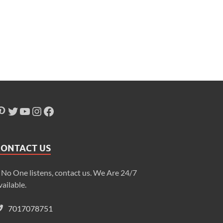
CONTACT US
f No One listens, contact us. We Are 24/7
vailable.
7017078751