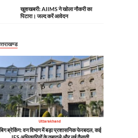
खुशखबरी: AIIMS ने खोला नौकरी का
पिटारा। जल्द करें आवेदन
त्तराखण्ड
Uttarakhand
बिग ब्रेकिंग: वन विभाग में बड़ा प्रशासनिक फेरबदल, कई
न्यूज़ अपडेट: मसूरी 
IFS अधिकारियों के तबादले और नई तैनाती
SDRF की मुस्तैद