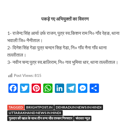
पकड़े गए अभियुक्तों का विवरण
1- राजेन्द सिंह आर्या उर्फ राजन, पुत्र स्व.किशन राम नि० गाँव रेहङ, थाना
भवाली जि० नैनीताल।
2- दिनेश सिंह गेडा पुत्र चन्दन सिह गेडा, नि० गाँव नैना गाँव थाना
तल्लीताल।
3- नवीन चन्द पुत्र स्व.बालिराम, नि० गाव भुमिया धार, थाना तल्लीताल।
Post Views:
815
F
T
Pi
W
Li
T
M
S
ac
w
nt
h
n
el
es
h
e
itt
er
at
k
e
se
ar
TAGGED
BRIGHTPOST.IN
DEHRADUN NEWS IN HINDI
b
er
es
s
e
gr
n
e
UTTARAKHAND NEWS IN HINDI
गुलदार की खाल के साथ तीन वन्य जीव तस्कर गिरफ्तार
चंपावत न्यूज़
o
t
A
dI
a
g