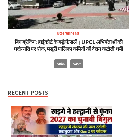
Uttarakhand
स में
बिग ब्रेकिंग: हाईकोर्ट के बड़े फैसलें। UPCL अभियंताओं की
बि
पदोन्नति पर रोक, मसूरी पालिका कर्मियों की वेतन कटौती थमी
prev
next
RECENT POSTS