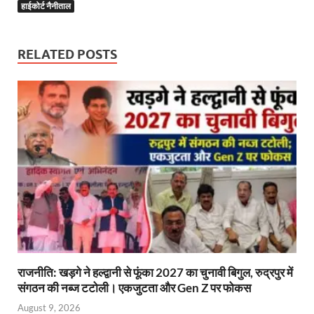
b
er
es
s
e
gr
n
e
हाईकोर्ट नैनीताल
o
t
A
dI
a
g
o
p
n
m
er
RELATED POSTS
k
p
राजनीति: खड़गे ने हल्द्वानी से फूंका 2027 का चुनावी बिगुल, रुद्रपुर में
संगठन की नब्ज टटोली। एकजुटता और Gen Z पर फोकस
August 9, 2026