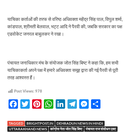
याचिका कर्ताओं की तरफ से वरिष्ठ अधिवक्ता महेंद्र सिंह पाल, विपुल शर्मा,
कांडपाल, श्रीमती बेलवाल, भट्ट आदि ने पैरवी की, जबकि सरकार का पक्ष
एडवोकेट जनरल बाबुलकर ने रखा।
पंचायत जनाधिकार मंच के संयोजक जोत सिंह बिष्ट ने कहा कि, हम सभी
याचिकाकर्ता अपने पक्ष में हमारे अधिवक्ता समूह द्वारा की गई पैरवी से पूरी
तरह आश्वस्त हैं।
Post Views:
978
F
T
Pi
W
Li
T
M
S
ac
w
nt
h
n
el
es
h
e
itt
er
at
k
e
se
ar
TAGGED
BRIGHTPOST.IN
DEHRADUN NEWS IN HINDI
UTTARAKHAND NEWS
कांग्रेस नेता जोत सिंह बिष्ट
पंचायत राज संसोधन एक्ट