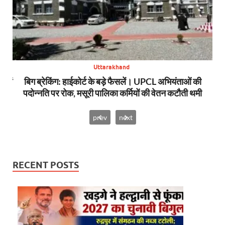
Uttarakhand
स में
बिग ब्रेकिंग: हाईकोर्ट के बड़े फैसलें। UPCL अभियंताओं की
बि
पदोन्नति पर रोक, मसूरी पालिका कर्मियों की वेतन कटौती थमी
prev
next
RECENT POSTS