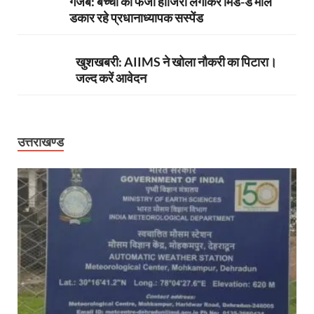
गजब: बच्चों की फर्जी हाजिरी लगाकर मिड-डे मील
डकार रहे प्रधानाध्यापक सस्पेंड
खुशखबरी: AIIMS ने खोला नौकरी का पिटारा।
जल्द करें आवेदन
उत्तराखण्ड