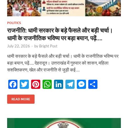
POLITICS
राजनीति: धामी सरकार के बड़े फैसले और बड़ी चर्चा।
धामी के राजनीतिक भविष्य पर बड़ा बयान, पढ़ें….
July 22, 2026
-
by
Bright Post
धामी सरकार के बड़े फैसले और बड़ी चर्चा। धामी के राजनीतिक भविष्य पर
बड़ा बयान, पढ़ें…. देहरादून। उत्तराखंड में गुरुवार को शासन, महिला
सशक्तिकरण, खेल और राजनीति से जुड़ी कई …
F
T
Pi
W
Li
T
M
S
ac
w
nt
h
n
el
es
h
e
itt
er
at
k
e
se
ar
READ MORE
b
er
es
s
e
gr
n
e
o
t
A
dI
a
g