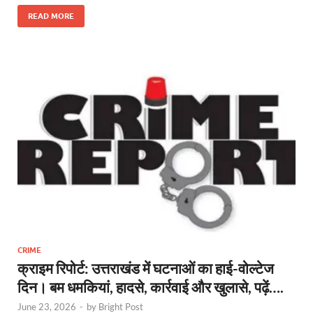
ac
w
nt
h
n
el
es
h
e
itt
er
at
k
e
se
ar
READ MORE
b
er
es
s
e
gr
n
e
o
t
A
dI
a
g
o
p
n
m
er
k
p
CRIME
क्राइम रिपोर्ट: उत्तराखंड में घटनाओं का हाई-वोल्टेज
दिन। बम धमकियां, हादसे, कार्रवाई और खुलासे, पढ़ें….
June 23, 2026
-
by
Bright Post