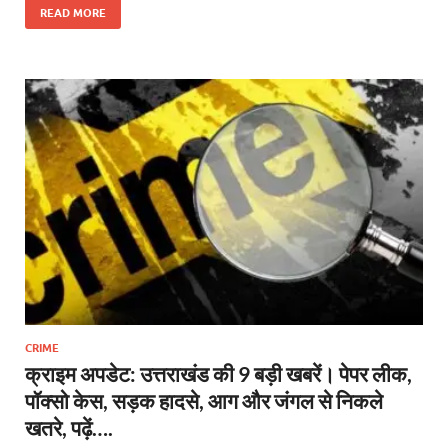
e
itt
er
at
k
e
se
ar
READ MORE
b
er
es
s
e
gr
n
e
o
t
A
dI
a
g
o
p
n
m
er
k
p
CRIME
क्राइम अपडेट: उत्तराखंड की 9 बड़ी खबरें। पेपर लीक,
पॉक्सो केस, सड़क हादसे, आग और जंगल से निकले
खतरे, पढ़ें….