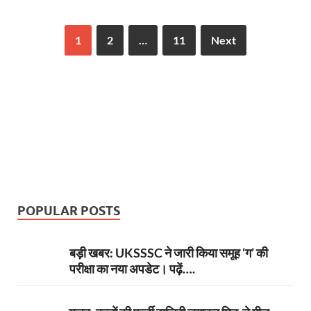
o
t
A
dI
a
g
o
p
n
m
er
1
2
…
11
Next
k
p
POPULAR POSTS
बड़ी खबर: UKSSSC ने जारी किया समूह ‘ग’ की
परीक्षा का नया अपडेट। पढ़ें….