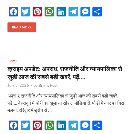
F
T
Pi
W
Li
T
M
S
ac
w
nt
h
n
el
es
h
e
itt
er
at
k
e
se
ar
READ MORE
b
er
es
s
e
gr
n
e
o
t
A
dI
a
g
o
p
n
m
er
CRIME
k
p
क्राइम अपडेट: अपराध, राजनीति और न्यायपालिका से
जुड़ी आज की सबसे बड़ी खबरें, पढ़ें….
July 3, 2026
-
by
Bright Post
अपराध, राजनीति और न्यायपालिका से जुड़ी आज की सबसे बड़ी खबरें,
पढ़ें…. देहरादून में चोरी का खुलासा सोशल मीडिया से, पौड़ी में कार पर गिरा
मलबा, हरिद्वार में ड्रोन से …
F
T
Pi
W
Li
T
M
S