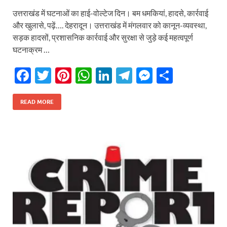
उत्तराखंड में घटनाओं का हाई-वोल्टेज दिन। बम धमकियां, हादसे, कार्रवाई
और खुलासे, पढ़ें…. देहरादून। उत्तराखंड में मंगलवार को कानून-व्यवस्था,
सड़क हादसों, प्रशासनिक कार्रवाई और सुरक्षा से जुड़े कई महत्वपूर्ण
घटनाक्रम …
F
T
Pi
W
Li
T
M
S
ac
w
nt
h
n
el
es
h
e
itt
er
at
k
e
se
ar
READ MORE
b
er
es
s
e
gr
n
e
o
t
A
dI
a
g
o
p
n
m
er
k
p