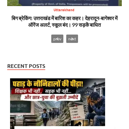
Uttarakhand
SDRF
बिग ब्रेकिंग: उत्तराखंड में बारिश का कहर। देहरादून-बागेश्वर में
सा
ऑरेंज अलर्ट, स्कूल बंद। 99 सड़कें बाधित
prev
next
RECENT POSTS