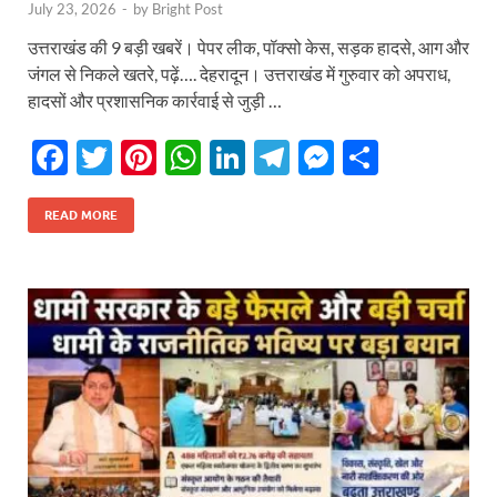
July 23, 2026
-
by
Bright Post
उत्तराखंड की 9 बड़ी खबरें। पेपर लीक, पॉक्सो केस, सड़क हादसे, आग और
जंगल से निकले खतरे, पढ़ें…. देहरादून। उत्तराखंड में गुरुवार को अपराध,
हादसों और प्रशासनिक कार्रवाई से जुड़ी …
F
T
Pi
W
Li
T
M
S
ac
w
nt
h
n
el
es
h
e
itt
er
at
k
e
se
ar
READ MORE
b
er
es
s
e
gr
n
e
o
t
A
dI
a
g
o
p
n
m
er
k
p