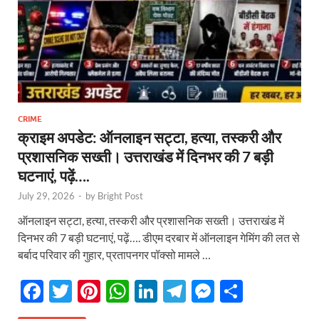
CRIME
क्राइम अपडेट: ऑनलाइन सट्टा, हत्या, तस्करी और
प्रशासनिक सख्ती। उत्तराखंड में दिनभर की 7 बड़ी
घटनाएं, पढ़ें….
July 29, 2026
-
by
Bright Post
ऑनलाइन सट्टा, हत्या, तस्करी और प्रशासनिक सख्ती। उत्तराखंड में
दिनभर की 7 बड़ी घटनाएं, पढ़ें…. डीएम दरबार में ऑनलाइन गेमिंग की लत से
बर्बाद परिवार की गुहार, प्रतापनगर पॉक्सो मामले …
F
T
Pi
W
Li
T
M
S
ac
w
nt
h
n
el
es
h