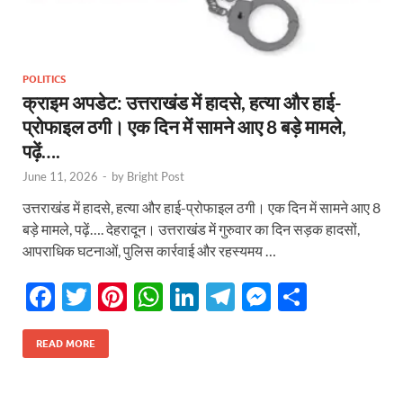
POLITICS
क्राइम अपडेट: उत्तराखंड में हादसे, हत्या और हाई-
प्रोफाइल ठगी। एक दिन में सामने आए 8 बड़े मामले,
पढ़ें….
June 11, 2026
-
by
Bright Post
उत्तराखंड में हादसे, हत्या और हाई-प्रोफाइल ठगी। एक दिन में सामने आए 8
बड़े मामले, पढ़ें…. देहरादून। उत्तराखंड में गुरुवार का दिन सड़क हादसों,
आपराधिक घटनाओं, पुलिस कार्रवाई और रहस्यमय …
F
T
Pi
W
Li
T
M
S
ac
w
nt
h
n
el
es
h
e
itt
er
at
k
e
se
ar
READ MORE
b
er
es
s
e
gr
n
e