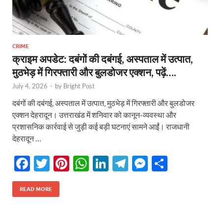
CRIME
क्राइम अपडेट: दबंगों की दबंगई, अस्पताल में उत्पात,
मुठभेड़ में गिरफ्तारी और बुलडोजर एक्शन, पढ़ें….
July 4, 2026
-
by
Bright Post
दबंगों की दबंगई, अस्पताल में उत्पात, मुठभेड़ में गिरफ्तारी और बुलडोजर
एक्शन देहरादून। उत्तराखंड में शनिवार को कानून-व्यवस्था और
प्रशासनिक कार्रवाई से जुड़ी कई बड़ी घटनाएं सामने आईं। राजधानी
देहरादून …
F
T
Pi
W
Li
T
M
S
ac
w
nt
h
n
el
es
h
e
itt
er
at
k
e
se
ar
READ MORE
b
er
es
s
e
gr
n
e