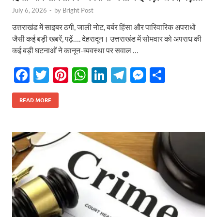
July 6, 2026
-
by
Bright Post
उत्तराखंड में साइबर ठगी, जाली नोट, बर्बर हिंसा और पारिवारिक अपराधों
जैसी कई बड़ी खबरें, पढ़ें…. देहरादून। उत्तराखंड में सोमवार को अपराध की
कई बड़ी घटनाओं ने कानून-व्यवस्था पर सवाल …
F
T
Pi
W
Li
T
M
S
ac
w
nt
h
n
el
es
h
e
itt
er
at
k
e
se
ar
READ MORE
b
er
es
s
e
gr
n
e
o
t
A
dI
a
g
o
p
n
m
er
k
p