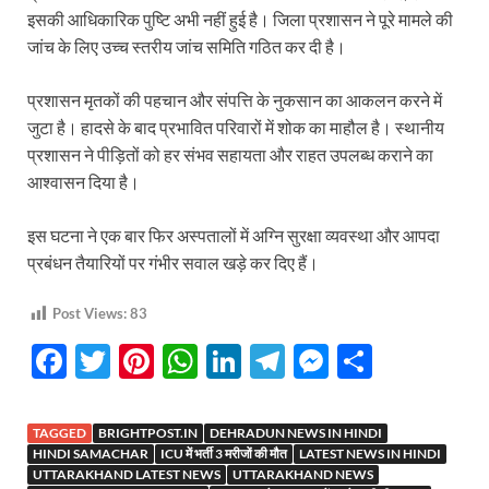
इसकी आधिकारिक पुष्टि अभी नहीं हुई है। जिला प्रशासन ने पूरे मामले की
जांच के लिए उच्च स्तरीय जांच समिति गठित कर दी है।
प्रशासन मृतकों की पहचान और संपत्ति के नुकसान का आकलन करने में
जुटा है। हादसे के बाद प्रभावित परिवारों में शोक का माहौल है। स्थानीय
प्रशासन ने पीड़ितों को हर संभव सहायता और राहत उपलब्ध कराने का
आश्वासन दिया है।
इस घटना ने एक बार फिर अस्पतालों में अग्नि सुरक्षा व्यवस्था और आपदा
प्रबंधन तैयारियों पर गंभीर सवाल खड़े कर दिए हैं।
Post Views:
83
F
T
Pi
W
Li
T
M
S
ac
w
nt
h
n
el
es
h
e
itt
er
at
k
e
se
ar
TAGGED
BRIGHTPOST.IN
DEHRADUN NEWS IN HINDI
b
er
es
s
e
gr
n
e
HINDI SAMACHAR
ICU में भर्ती 3 मरीजों की मौत
LATEST NEWS IN HINDI
UTTARAKHAND LATEST NEWS
UTTARAKHAND NEWS