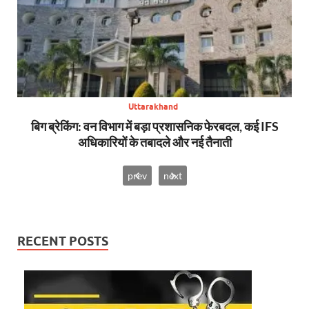
Uttarakhand
से,
बिग ब्रेकिंग: वन विभाग में बड़ा प्रशासनिक फेरबदल, कई IFS
न्य
अधिकारियों के तबादले और नई तैनाती
prev
next
RECENT POSTS