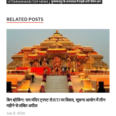
o
t
A
dI
a
g
UTTARAKHAND TOP NEWS
मुजफ्फरपुर के अस्पताल में तड़के लगी भीषण आग
o
p
n
m
er
k
p
RELATED POSTS
बिग ब्रेकिंग: राम मंदिर ट्रस्ट से RTI पर विवाद, सूचना आयोग में तीन
महीने से लंबित अपील
July 8, 2026