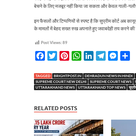
बेचने के लिए मजबूर नहीं किया जा सकता और केवल गाली-गल
इन फैसलों और टिप्पणियों से स्पष्ट है कि सुप्रीम कोर्ट अब का
के मामलों में बेहद सख्त रुख अपनाते हुए जवाबदेही तय करने की
Post Views:
89
F
T
Pi
W
Li
T
M
S
ac
w
nt
h
n
el
es
h
e
itt
er
at
k
e
se
a
TAGGED
BRIGHTPOST.IN
DEHRADUN NEWS IN HINDI
b
er
es
s
e
gr
n
e
SUPREME COURT NEW DELHI
SUPREME COURT NEWS
UTTARAKHAND NEWS
UTTARAKHAND TOP NEWS
सुप्र
o
t
A
dI
a
g
o
p
n
m
er
RELATED POSTS
k
p