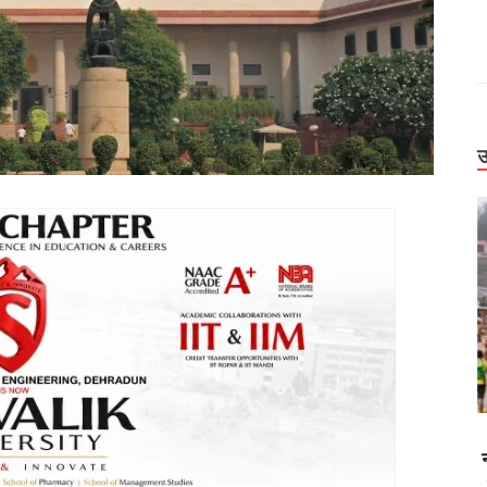
उ
Uttarakhand
हर। देहरादून-
बिग ब्रेकिंग: वन विभाग में बड़ा प्रशासनिक फेरबदल, कई
 सड़कें बाधित
IFS अधिकारियों के तबादले और नई तैनाती