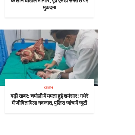
के लोन घोटाले में FIR, पूर्व एमडी समेत 6 पर
मुकदमा
crime
बड़ी खबर: चमोली में ममता हुई शर्मसार! गधेरे
में जीवित मिला नवजात, पुलिस जांच में जुटी