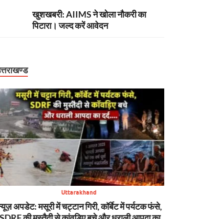
खुशखबरी: AIIMS ने खोला नौकरी का
पिटारा। जल्द करें आवेदन
त्तराखण्ड
Uttarakhand
न्यूज़ अपडेट: मसूरी में चट्टान गिरी, कॉर्बेट में पर्यटक फंसे,
बिग ब्रेकिंग: उ
SDRF की मुस्तैदी से कांवड़िए बचे और धराली आपदा का
बागेश्वर में ऑर