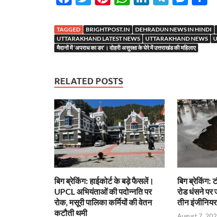
ac
w
nt
h
n
el
es
h
e
itt
er
at
k
e
se
a
TAGGED
BRIGHTPOST.IN
DEHRADUN NEWS IN HINDI
b
er
es
s
e
gr
n
e
UTTARAKHAND LATEST NEWS
UTTARAKHAND NEWS
U
मैदानों में ‘अपराध का डर’। दोहरी असुरक्षा के घेरे में उत्तराखंड की महिलाए
o
t
A
dI
a
g
o
p
n
m
er
RELATED POSTS
k
p
बिग ब्रेकिंग: हाईकोर्ट के बड़े फैसलें।
बिग ब्रेकिंग: 
UPCL अभियंताओं की पदोन्नति पर
रोड धंसने प
रोक, मसूरी पालिका कर्मियों की वेतन
तीन इंजीनियर
कटौती थमी
August 7, 20