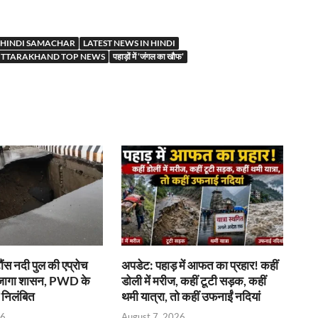
r
HINDI SAMACHAR
LATEST NEWS IN HINDI
TTARAKHAND TOP NEWS
पहाड़ों में ‘जंगल का खौफ’
टौंस नदी पुल की एप्रोच
अपडेट: पहाड़ में आफत का प्रहार! कहीं
र जागा शासन, PWD के
डोली में मरीज, कहीं टूटी सड़क, कहीं
 निलंबित
थमी यात्रा, तो कहीं उफनाईं नदियां
26
August 7, 2026