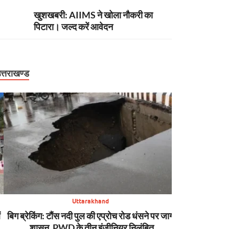
खुशखबरी: AIIMS ने खोला नौकरी का
पिटारा। जल्द करें आवेदन
त्तराखण्ड
Uttarakhand
बिग ब्रेकिंग: टौंस नदी पुल की एप्रोच रोड धंसने पर जागा
अपडेट: पहाड़ मे
शासन, PWD के तीन इंजीनियर निलंबित
कहीं टूटी सड़क, क