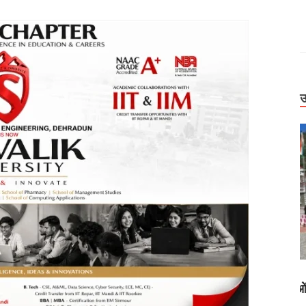
उ
Uttarakhand
डोली में मरीज,
बिग ब्रेकिंग: हाईकोर्ट के बड़े फैसलें। UPCL अभियंताओं
ं उफनाईं नदियां
की पदोन्नति पर रोक, मसूरी पालिका कर्मियों की वेतन