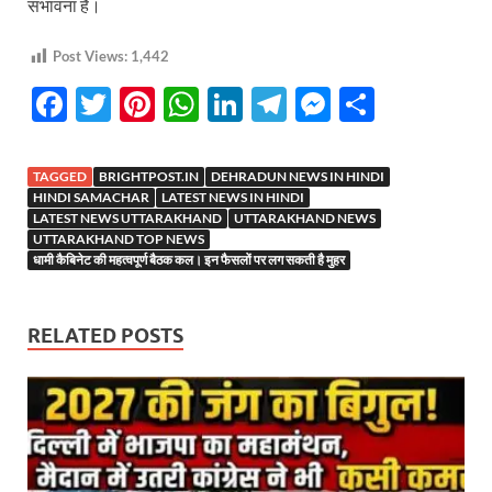
संभावना है।
Post Views:
1,442
F
T
Pi
W
Li
T
M
S
ac
w
nt
h
n
el
es
h
e
itt
er
at
k
e
se
ar
TAGGED
BRIGHTPOST.IN
DEHRADUN NEWS IN HINDI
b
er
es
s
e
gr
n
e
HINDI SAMACHAR
LATEST NEWS IN HINDI
LATEST NEWS UTTARAKHAND
UTTARAKHAND NEWS
o
t
A
dI
a
g
UTTARAKHAND TOP NEWS
धामी कैबिनेट की महत्वपूर्ण बैठक कल। इन फैसलों पर लग सकती है मुहर
o
p
n
m
er
k
p
RELATED POSTS