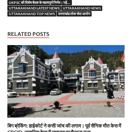
b
er
es
s
e
gr
n
e
UKPSC की विशेष बैठक के महत्वपूर्ण निर्णय। पढ़ें....
o
t
A
dI
a
g
UTTARAKHAND LATEST NEWS
UTTARAKHAND NEWS
UTTARAKHAND TOP NEWS
उत्तराखंड लोक सेवा आयोग
o
p
n
m
er
k
p
RELATED POSTS
बिग ब्रेकिंग: हाईकोर्ट ने कसी जांच की लगाम। पूर्व सैनिक मौत केस में