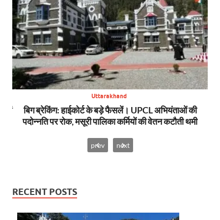
Uttarakhand
स में
बिग ब्रेकिंग: हाईकोर्ट के बड़े फैसलें। UPCL अभियंताओं की
बि
पदोन्नति पर रोक, मसूरी पालिका कर्मियों की वेतन कटौती थमी
prev
next
RECENT POSTS