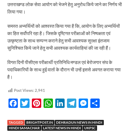
उत्तराखण्ड लोक सेवा आयोग को भेजने हेतु अनुरोध किये जाने का निर्णय भी
लिया गया।
समस्त अभ्यर्थियों को आश्वस्त किया गया है कि, आयोग के लिए अभ्यर्थियों
का हित सर्वोपरि रहा है। जिसके दृष्टिगत परीक्षाओं को निष्पक्षता एवं
उत्कृष्टता के साथ सम्पन्न कराने हेतु सभी आवश्यक सुरक्षा इंतजाम
सुनिश्चित किये जाने हेतु सभी आवश्यक कार्यवाहियां की जा रही हैं।
विगत दिनों पीसीएस परीक्षार्थी प्रतिनिधि मण्डल एवं बेरोजगार संघ के
पदाधिकारियों के साथ हुई वार्ता के दौरान भी उन्हें इससे अवगत कराया गया
है।
Post Views:
2,941
F
T
Pi
W
Li
T
M
S
ac
w
nt
h
n
el
es
h
e
itt
er
at
k
e
se
ar
TAGGED
BRIGHTPOST.IN
DEHRADUN NEWS IN HINDI
HINDI SAMACHAR
LATEST NEWS IN HINDI
UKPSC