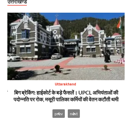
उत्तराखण्ड
Uttarakhand
स में
बिग ब्रेकिंग: हाईकोर्ट के बड़े फैसलें। UPCL अभियंताओं की
बि
पदोन्नति पर रोक, मसूरी पालिका कर्मियों की वेतन कटौती थमी
prev
next