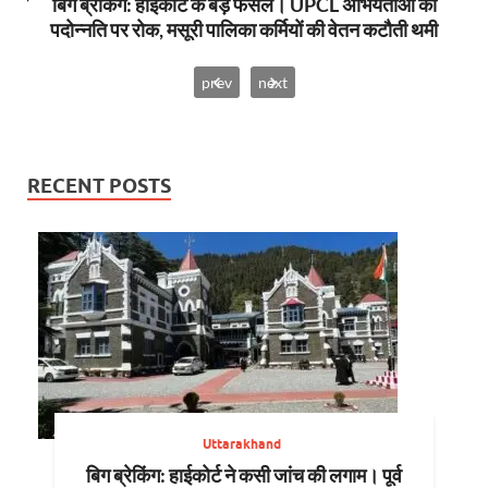
स में
बिग ब्रेकिंग: हाईकोर्ट के बड़े फैसलें। UPCL अभियंताओं की
बि
पदोन्नति पर रोक, मसूरी पालिका कर्मियों की वेतन कटौती थमी
prev
next
RECENT POSTS
Uttarakhand
बिग ब्रेकिंग: हाईकोर्ट ने कसी जांच की लगाम। पूर्व