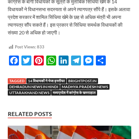
कांग्रेस के बागी विधायकों के सूत्रों के मुताबिक सिंधिया खेमे के 14
विधायकों ने विधानसभा सदस्यता से अपने त्यागपत्र सौंपे हैं। इसके अलावा
प्रदेश सरकार में शामिल सिंधिया खेमे के छह से अधिक मंत्री भी अपना
त्यागपत्र सौंप सकते हैं। इस प्रकार से सिंधिया समर्थक विधायकों की
संख्या 20 से अधिक हो जाएगी।
Post Views:
833
F
T
Pi
W
Li
T
M
S
ac
w
nt
h
n
el
es
h
e
itt
er
at
k
e
se
ar
TAGGED
14 विधायकों ने भेजा इस्तीफा
BRIGHTPOST.IN
b
er
es
s
e
gr
n
e
DEHRADUN NEWS IN HINDI
MADHYA PRADESH NEWS
UTTARAKHAND NEWS
मध्यप्रदेश में कांग्रेस के खस्ताहाल
o
t
A
dI
a
g
o
p
n
m
er
RELATED POSTS
k
p