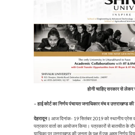
होनी चाहिए सरकार से लेकर स
– हाई कोर्ट का निर्णय पंचायत जनाधिकार मंच व उत्तराखण्ड क
देहरादून।
आज दिनांक- 19 सितंबर 2019 को स्थानीय प्रेस क्लब
tarakhand
Uttarakhand
पत्रकार वार्ता का आयोजन किया। पत्रकारों से बातचीत के दौरा
 के बड़े फैसलें। UPCL अभियंताओं
बिग ब्रेकिंग: टौंस नदी पुल की एप्रोच रो
याचिका पर उत्तराखण्ड की जनता के पक्ष में एक अहम निर्णय दि
मसूरी पालिका कर्मियों की वेतन
शासन, PWD के तीन इंजीनियर न