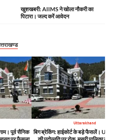
खुशखबरी: AIIMS ने खोला नौकरी का
पिटारा। जल्द करें आवेदन
त्तराखण्ड
Uttarakhand
बिग ब्रेकिंग: हाईकोर्ट के बड़े फैसलें। UPCL अभियंताओं
बिग ब्रेकिंग: टौं
की पदोन्नति पर रोक, मसूरी पालिका कर्मियों की वेतन
शासन, PW