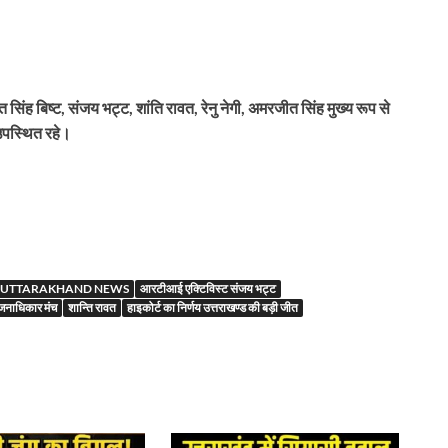
सिंह बिष्ट, संजय भट्ट, शांति रावत, रेनु नेगी, अमरजीत सिंह मुख्य रूप से
पस्थित रहे।
r
UTTARAKHAND NEWS
आरटीआई एक्टिविस्ट संजय भट्ट
जनाधिकार मंच
शान्ति रावत
हाइकोर्ट का निर्णय उत्तराखण्ड की बड़ी जीत