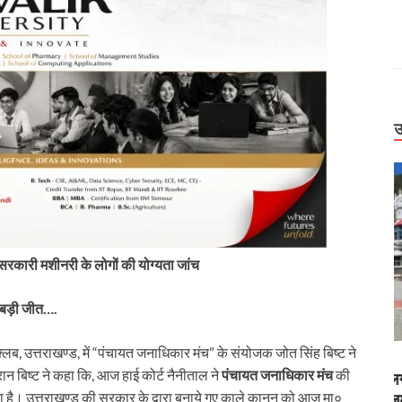
उ
रकारी मशीनरी के लोगों की योग्यता जांच
ी बड़ी जीत….
, उत्तराखण्ड, में “पंचायत जनाधिकार मंच” के संयोजक जोत सिंह बिष्ट ने
Uttarakhand
न बिष्ट ने कहा कि, आज हाई कोर्ट नैनीताल ने
पंचायत जनाधिकार मंच
की
ड धंसने पर जागा
बिग ब्रेकिंग: हाईकोर्ट ने कसी जांच की लगाम। पूर्व सैनिक
या है। उत्तराखण्ड की सरकार के द्वारा बनाये गए काले कानून को आज मा०
िलंबित
मौत केस में CBCID, नाबालिग केस में जमानत पर फैसला