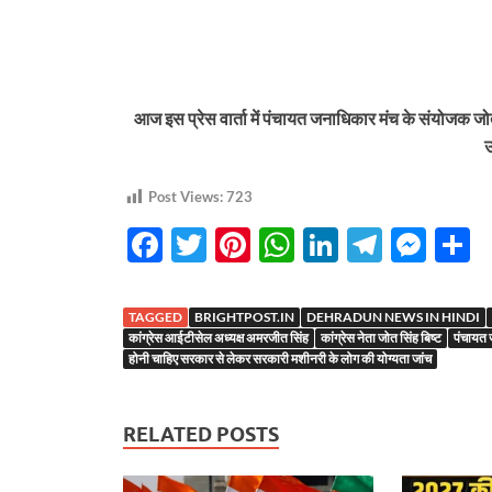
आज इस प्रेस वार्ता में पंचायत जनाधिकार मंच के संयोजक जोत 
उ
Post Views:
723
F
T
Pi
W
Li
T
M
S
ac
w
nt
h
n
el
es
h
e
itt
er
at
k
e
se
a
TAGGED
BRIGHTPOST.IN
DEHRADUN NEWS IN HINDI
b
er
es
s
e
gr
n
e
कांग्रेस आईटीसेल अध्यक्ष अमरजीत सिंह
कांग्रेस नेता जोत सिंह बिष्ट
पंचायत 
होनी चाहिए सरकार से लेकर सरकारी मशीनरी के लोग की योग्यता जांच
o
t
A
dI
a
g
o
p
n
m
er
RELATED POSTS
k
p