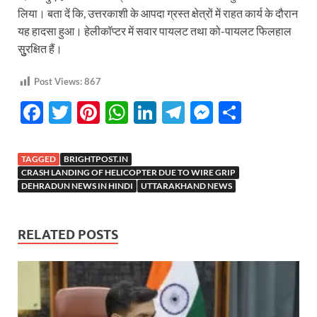
लिया। बता दें कि, उत्तरकाशी के आपदा ग्रस्त क्षेत्रों में राहत कार्य के दौरान
यह हादसा हुआ। हेलीकॉप्टर में सवार पायलट तथा को-पायलट फिलहाल
सुुुरक्षित हैं।
Post Views:
867
F
T
Pi
W
Li
T
M
S
ac
w
nt
h
n
el
es
h
e
itt
er
at
k
e
se
ar
TAGGED
BRIGHTPOST.IN
b
er
es
s
e
gr
n
e
CRASH LANDING OF HELICOPTER DUE TO WIRE GRIP
DEHRADUN NEWS IN HINDI
UTTARAKHAND NEWS
o
t
A
dI
a
g
o
p
n
m
er
RELATED POSTS
k
p