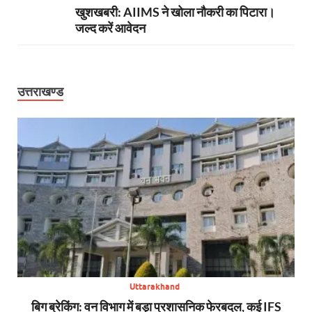
खुशखबरी: AIIMS ने खोला नौकरी का पिटारा।
जल्द करें आवेदन
उत्तराखण्ड
Uttarakhand
से,
बिग ब्रेकिंग: वन विभाग में बड़ा प्रशासनिक फेरबदल, कई IFS
न्य