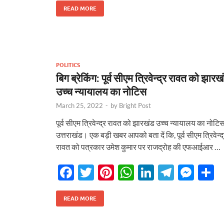
e
itt
er
at
k
e
se
a
READ MORE
b
er
es
s
e
gr
n
e
o
t
A
dI
a
g
o
p
n
m
er
POLITICS
k
p
बिग ब्रेकिंग: पूर्व सीएम त्रिवेन्द्र रावत को झारख
उच्च न्यायालय का नोटिस
March 25, 2022
-
by
Bright Post
पूर्व सीएम त्रिवेन्द्र रावत को झारखंड उच्च न्यायालय का नोटि
उत्तराखंड। एक बड़ी खबर आपको बता दें कि, पूर्व सीएम त्रिवेन्द
रावत को पत्रकार उमेश कुमार पर राजद्रोह की एफआईआर …
F
T
Pi
W
Li
T
M
S
ac
w
nt
h
n
el
es
h
tarakhand
Uttarakhand
e
itt
er
at
k
e
se
a
READ MORE
 पुल की एप्रोच रोड धंसने पर जागा
अपडेट: पहाड़ में आफत का प्रहार! कहीं 
b
er
es
s
e
gr
n
e
तीन इंजीनियर निलंबित
कहीं टूटी सड़क, कहीं थमी यात्रा, तो कही