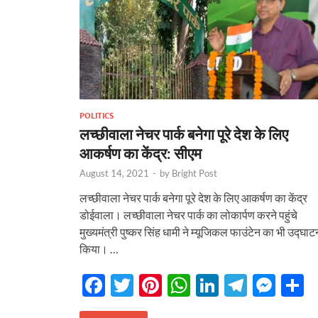
k
p
POLITICS
लच्छीवाला नेचर पार्क बनेगा पूरे देश के लिए
आकर्षण का केंद्र: सीएम
August 14, 2021
-
by
Bright Post
लच्छीवाला नेचर पार्क बनेगा पूरे देश के लिए आकर्षण का केंद्र
डोईवाला। लच्छीवाला नेचर पार्क का लोकार्पण करने पहुंचे
मुख्यमंत्री पुष्कर सिंह धामी ने म्यूजिकल फाउंटेन का भी उद्घाट
किया। …
F
T
Pi
W
Li
T
M
S
ac
w
nt
h
n
el
es
h