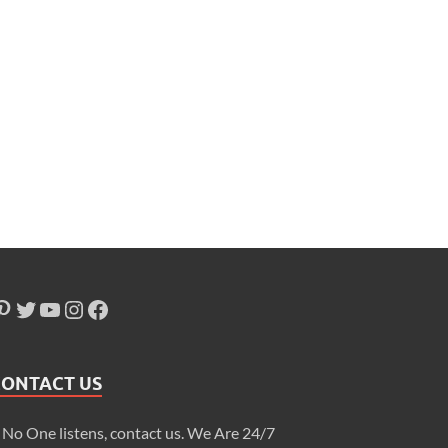
CONTACT US
f No One listens, contact us. We Are 24/7