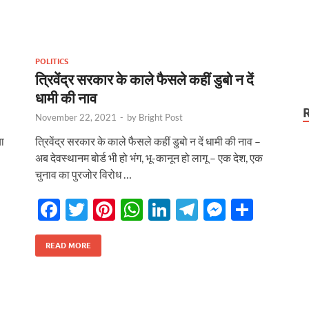
b
er
es
s
e
gr
n
e
कटौती थमी
o
t
A
dI
a
g
o
p
n
m
er
POLITICS
k
p
त्रिवेंद्र सरकार के काले फैसले कहीं डुबो न दें
धामी की नाव
November 22, 2021
-
by
Bright Post
या
त्रिवेंद्र सरकार के काले फैसले कहीं डुबो न दें धामी की नाव –
अब देवस्थानम बोर्ड भी हो भंग, भू-कानून हो लागू – एक देश, एक
चुनाव का पुरजोर विरोध …
F
T
Pi
W
Li
T
M
S
ac
w
nt
h
n
el
es
h
e
itt
er
at
k
e
se
ar
READ MORE
r
b
er
es
s
e
gr
n
e
o
t
A
dI
a
g