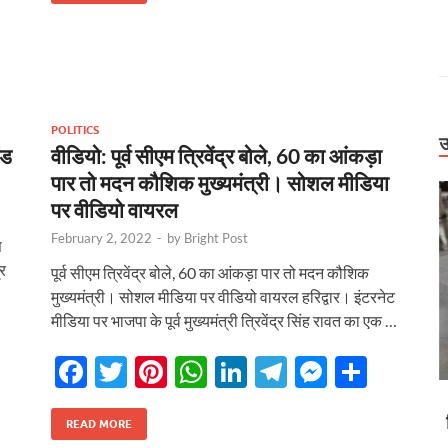
r
b
er
es
s
e
gr
n
e
o
t
A
dI
a
g
o
p
n
m
er
k
p
POLITICS
उ
ंड
वीडियो: पूर्व सीएम त्रिवेंद्र बोले, 60 का आंकड़ा
पार तो मदन कौशिक मुख्यमंत्री। सोशल मीडिया
पर वीडियो वायरल
February 2, 2022
-
by
Bright Post
स
्र
पूर्व सीएम त्रिवेंद्र बोले, 60 का आंकड़ा पार तो मदन कौशिक
मुख्यमंत्री। सोशल मीडिया पर वीडियो वायरल हरिद्वार। इंटरनेट
मीडिया पर भाजपा के पूर्व मुख्यमंत्री त्रिवेंद्र सिंह रावत का एक …
F
T
Pi
W
Li
T
M
S
ac
w
nt
h
n
el
es
h
Uttarakhand
r
डोली में मरीज,
बिग ब्रेकिंग: हाईकोर्ट के बड़े फैसलें। UPCL अभियंताओं
e
itt
er
at
k
e
se
ar
READ MORE
ं उफनाईं नदियां
की पदोन्नति पर रोक, मसूरी पालिका कर्मियों की वेतन