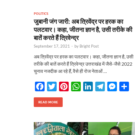
o
t
A
dI
a
g
o
p
n
m
er
POLITICS
k
p
जुबानी जंग जारी: अब त्रिवेंद्र पर हरक का
पलटवार। कहा, जीतना ज्ञान है, उसी तरीके की
बातें करते हैं त्रिवेन्द्र
September 17, 2021
-
by
Bright Post
अब त्रिवेंद्र पर हरक का पलटवार। कहा, जीतना ज्ञान है, उसी
तरीके की बातें करते हैं त्रिवेन्द्र उत्तराखंड में जैसे-जैसे 2022
चुनाव नजदीक आ रहे हैं, वैसे ही रोज नेताओं …
F
T
Pi
W
Li
T
M
S
ac
w
nt
h
n
el
es
h
e
itt
er
at
k
e
se
a
READ MORE
b
er
es
s
e
gr
n
e
o
t
A
dI
a
g
o
p
n
m
er