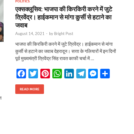
POLITICS
k
p
एक्सक्लूसिव: भाजपा की किरकिरी करने में जुटे
त्रिवेंद्र। हाईकमान से मांगा कुर्सी से हटाने का
जवाब
August 14, 2021
-
by
Bright Post
भाजपा की किरकिरी करने में जुटे त्रिवेंद्र। हाईकमान से मांगा
कुर्सी से हटाने का जवाब देहरादून। सत्ता के गलियारों में इन दिनों
पूर्व मुख्यमंत्री त्रिवेंद्र सिंह रावत काफी चर्चा में …
F
T
Pi
W
Li
T
M
S
ac
w
nt
h
n
el
es
h
e
itt
er
at
k
e
se
ar
READ MORE
न
b
er
es
s
e
gr
n
e
o
t
A
dI
a
g
o
p
n
m
er
k
p