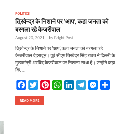
o
p
n
m
er
k
p
POLITICS
त्रिवेन्द्र के निशाने पर ‘आप’, कहा जनता को
बरगला रहे केजरीवाल
August 20, 2021
-
by
Bright Post
त्रिवेन्द्र के निशाने पर ‘आप’, कहा जनता को बरगला रहे
केजरीवाल देहरादून। पूर्व सीएम त्रिवेंद्र सिंह रावत ने दिल्ली के
मुख्यमंत्री अरविंद केजरीवाल पर निशाना साधा है। उन्होंने कहा
कि, …
F
T
Pi
W
Li
T
M
S
ac
w
nt
h
n
el
es
h
e
itt
er
at
k
e
se
ar
READ MORE
r
b
er
es
s
e
gr
n
e
o
t
A
dI
a
g
o
p
n
m
er