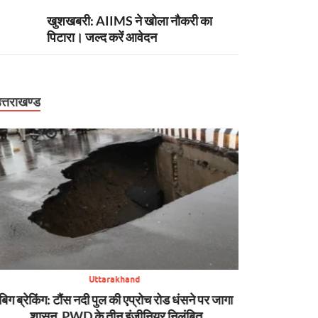
खुशखबरी: AIIMS ने खोला नौकरी का
पिटारा। जल्द करें आवेदन
त्तराखण्ड
Uttarakhand
बिग ब्रेकिंग: टौंस नदी पुल की एप्रोच रोड धंसने पर जागा
अपडेट: पहाड़ मे
शासन, PWD के तीन इंजीनियर निलंबित
कहीं टूटी सड़क, क