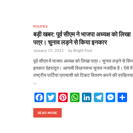
o
t
A
dI
a
g
o
p
n
m
er
k
p
POLITICS
बड़ी खबर: पूर्व सीएम ने भाजपा अध्यक्ष को लिखा
पत्र। चुनाव लड़ने से किया इनकार
January 19, 2022
-
by
Bright Post
पूर्व सीएम में भाजपा अध्यक्ष को लिखा पत्र। चुनाव लड़ने से कि
इनकार देहरादून। आगामी विधानसभा चुनाव नजदीक है। ऐसे में
राष्ट्रीय पार्टियां प्रत्याशी को टिकट वितरण करने की प्रक्रिया
…
F
T
Pi
W
Li
T
M
S
ac
w
nt
h
n
el
es
h
e
itt
er
at
k
e
se
a
READ MORE
b
er
es
s
e
gr
n
e