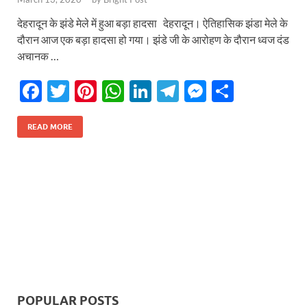
देहरादून के झंडे मेले में हुआ बड़ा हादसा देहरादून। ऐतिहासिक झंडा मेले के
दौरान आज एक बड़ा हादसा हो गया। झंडे जी के आरोहण के दौरान ध्वज दंड
अचानक …
F
T
Pi
W
Li
T
M
S
ac
w
nt
h
n
el
es
h
e
itt
er
at
k
e
se
ar
READ MORE
b
er
es
s
e
gr
n
e
o
t
A
dI
a
g
o
p
n
m
er
k
p
POPULAR POSTS