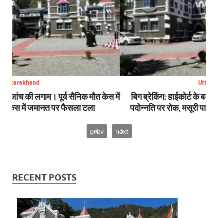
Uttarakhand
स में
बिग ब्रेकिंग: हाईकोर्ट के बड़े फैसलें। UPCL अभियंताओं की
बि
पदोन्नति पर रोक, मसूरी पालिका कर्मियों की वेतन कटौती थमी
prev
next
RECENT POSTS