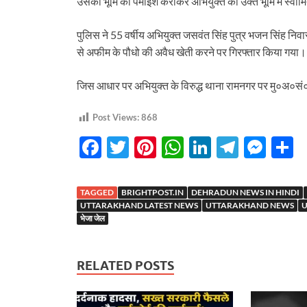
उसकी भूमि की पैमाईश कराकर अभियुक्त का उक्त भूमि में स्वाम
पुलिस ने 55 वर्षीय अभियुक्त जसवंत सिंह पुत्र भजन सिंह न
से अफीम के पौधो की अवैध खेती करने पर गिरफ्तार किया गया।
जिस आधार पर अभियुक्त के विरुद्ध थाना रामनगर पर मु०अ०
Post Views:
868
F
T
Pi
W
Li
T
M
S
ac
w
nt
h
n
el
es
h
e
itt
er
at
k
e
se
a
TAGGED
BRIGHTPOST.IN
DEHRADUN NEWS IN HINDI
b
er
es
s
e
gr
n
e
UTTARAKHAND LATEST NEWS
UTTARAKHAND NEWS
U
भेजा जेल
o
t
A
dI
a
g
o
p
n
m
er
RELATED POSTS
k
p