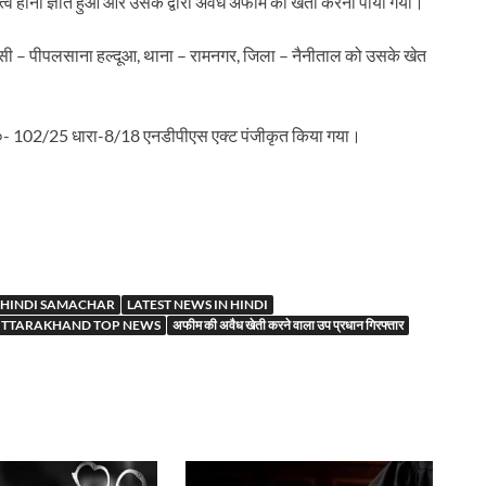
ित्व होना ज्ञात हुआ और उसके द्वारा अवैध अफीम की खेती करना पाया गया।
िवासी – पीपलसाना हल्दूआ, थाना – रामनगर, जिला – नैनीताल को उसके खेत
सं०- 102/25 धारा-8/18 एनडीपीएस एक्ट पंजीकृत किया गया।
r
HINDI SAMACHAR
LATEST NEWS IN HINDI
TTARAKHAND TOP NEWS
अफीम की अवैध खेती करने वाला उप प्रधान गिरफ्तार