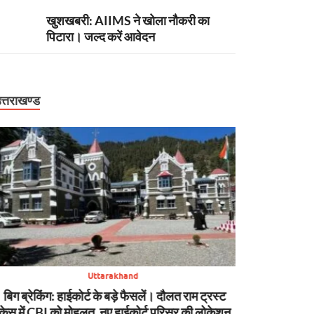
खुशखबरी: AIIMS ने खोला नौकरी का
पिटारा। जल्द करें आवेदन
त्तराखण्ड
Uttarakhand
बिग ब्रेकिंग: हाईकोर्ट के बड़े फैसलें। दौलत राम ट्रस्ट
बिग ब्रेकिंग: आदि 
केस में CBI को मोहलत, नए हाईकोर्ट परिसर की लोकेशन
की सख्ती, हल्द्वा