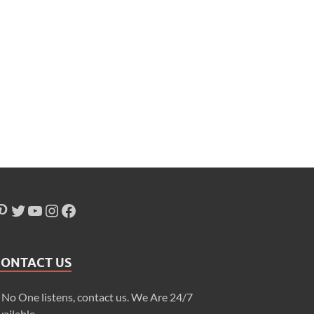
CONTACT US
f No One listens, contact us. We Are 24/7
vailable.