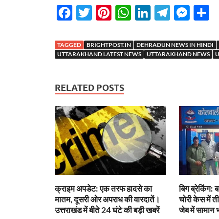
F
T
Pi
W
Li
T
M
S
ac
w
nt
h
n
el
es
h
e
itt
er
at
k
e
se
a
TAGGED
BRIGHTPOST.IN
DEHRADUN NEWS IN HINDI
b
er
es
s
e
gr
n
e
UTTARAKHAND LATEST NEWS
UTTARAKHAND NEWS
U
o
t
A
dI
a
g
o
p
n
m
er
RELATED POSTS
k
p
क्राइम अपडेट: एक तरफ हादसे का
बिग ब्रेकिंग: ब
मातम, दूसरी ओर अपराध की वारदातें।
चोरी केस में त
उत्तराखंड में बीते 24 घंटे की बड़ी खबरें
जेब में सामान