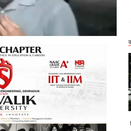
उ
Uttarakhand
ड धंसने पर जागा
बिग ब्रेकिंग: हाईकोर्ट ने कसी जांच की लगाम। पूर्व सैनिक
िलंबित
मौत केस में CBCID, नाबालिग केस में जमानत पर फैसला