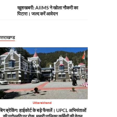
खुशखबरी: AIIMS ने खोला नौकरी का
पिटारा। जल्द करें आवेदन
त्तराखण्ड
Uttarakhand
बिग ब्रेकिंग: हाईकोर्ट के बड़े फैसलें। UPCL अभियंताओं
बिग ब्रेकिंग: टौं
की पदोन्नति पर रोक, मसूरी पालिका कर्मियों की वेतन
शासन, PW