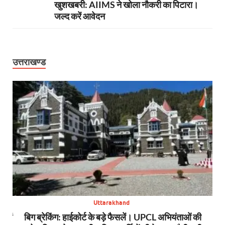
खुशखबरी: AIIMS ने खोला नौकरी का पिटारा।
जल्द करें आवेदन
उत्तराखण्ड
Uttarakhand
स में
बिग ब्रेकिंग: हाईकोर्ट के बड़े फैसलें। UPCL अभियंताओं की
बि