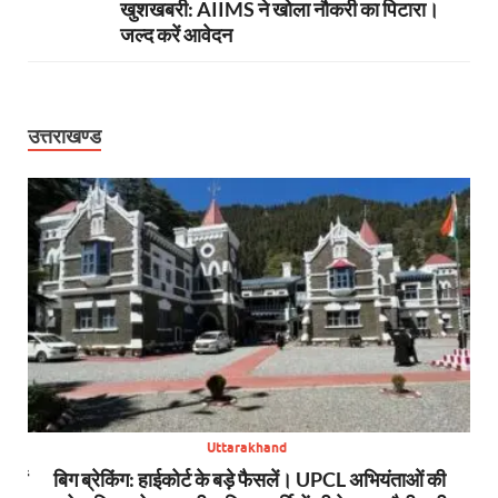
खुशखबरी: AIIMS ने खोला नौकरी का पिटारा।
जल्द करें आवेदन
उत्तराखण्ड
Uttarakhand
स में
बिग ब्रेकिंग: हाईकोर्ट के बड़े फैसलें। UPCL अभियंताओं की
बि