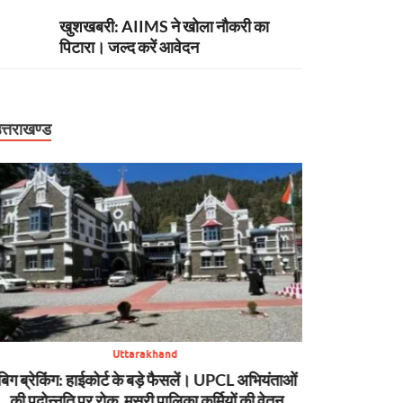
खुशखबरी: AIIMS ने खोला नौकरी का
पिटारा। जल्द करें आवेदन
त्तराखण्ड
Uttarakhand
बिग ब्रेकिंग: हाईकोर्ट के बड़े फैसलें। UPCL अभियंताओं
बिग ब्रेकिंग: टौं
की पदोन्नति पर रोक, मसूरी पालिका कर्मियों की वेतन
शासन, PW