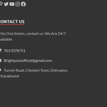
CONTACT US
f No One listens, contact us. We Are 24/7
vailable.
7017078751
Brightpostofficial@gmail.com
Turner Road, Clement Town, Dehradun,
ttarakhand