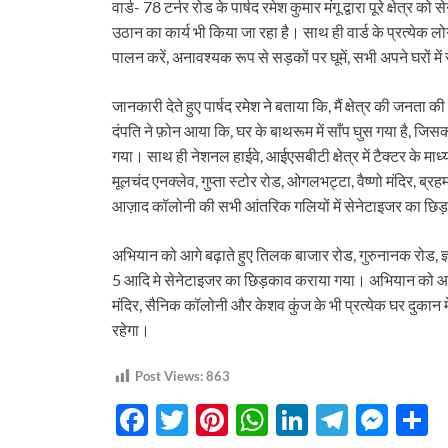
वार्ड- 78 टर्नर रोड के पार्षद रमेश कुमार मंगू द्वारा पूरे क्षे
टौती थमी
उठान का कार्य भी किया जा रहा है। साथ ही वार्ड के प्रत्येक ल
पालन करें, अनावश्यक रूप से सड़कों पर घूमें, सभी अपने घरों म
जानकारी देते हुए पार्षद रमेश ने बताया कि, मैं क्षेत्र की जनता की 
दंपति ने फ़ोन आया कि, घर के बाथरूम में साँप घुस गया है, ज
गया। साथ ही नेशनल हाईवे, आईएसबीटी क्षेत्र में टैक्टर के
मूलचंद एनक्लेव, गुप्ता स्टोर रोड, ओगलभट्टा, वैष्णो मंदिर, ब्
आज़ाद कॉलोनी की सभी आंतरिक गलियों में सेनेटाइजर का छ
अभियान को आगे बढ़ाते हुए तिलक बाजार रोड, गुरुनानक रोड, ज्ञा
5 आदि मे सेनेटाइजर का छिड़काव कराया गया। अभियान को आगे 
मंदिर, सैनिक कॉलोनी और केशव कुंज के भी प्रत्येक घर दुकान मे
रहेगा।
Post Views:
863
F
T
Pi
W
Li
T
M
S