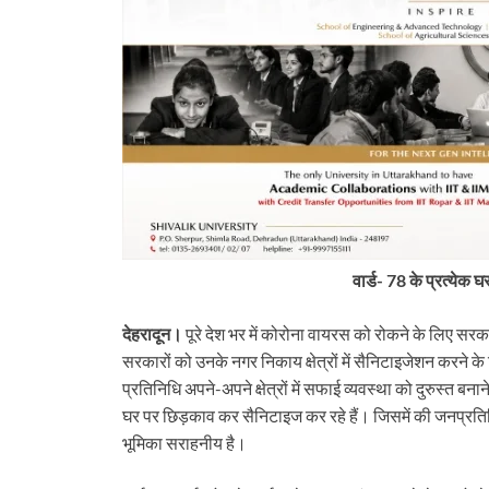
वार्ड- 78 के प्रत्येक
देहरादून।
पूरे देश भर में कोरोना वायरस को रोकने के लिए सर
सरकारों को उनके नगर निकाय क्षेत्रों में सैनिटाइजेशन करने के
प्रतिनिधि अपने-अपने क्षेत्रों में सफाई व्यवस्था को दुरुस्त ब
घर पर छिड़काव कर सैनिटाइज कर रहे हैं। जिसमें की जनप्रतिनिधि
tarakhand
Uttarakhand
भूमिका सराहनीय है।
 के बड़े फैसलें। UPCL अभियंताओं
बिग ब्रेकिंग: टौंस नदी पुल की एप्रोच रो
मसूरी पालिका कर्मियों की वेतन
शासन, PWD के तीन इंजीनियर न