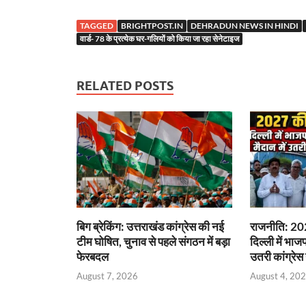
ac
w
nt
h
n
el
es
h
e
itt
er
at
k
e
se
a
TAGGED
BRIGHTPOST.IN
DEHRADUN NEWS IN HINDI
b
er
es
s
e
gr
n
e
वार्ड- 78 के प्रत्येक घर-गलियों को किया जा रहा सेनेटाइज
o
t
A
dI
a
g
o
p
n
m
er
RELATED POSTS
k
p
बिग ब्रेकिंग: उत्तराखंड कांग्रेस की नई
राजनीति: 202
टीम घोषित, चुनाव से पहले संगठन में बड़ा
दिल्ली में भाज
फेरबदल
उतरी कांग्रेस
August 7, 2026
August 4, 20