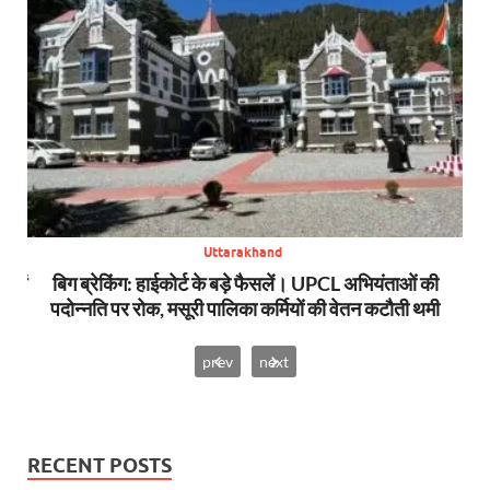
Uttarakhand
स में
बिग ब्रेकिंग: हाईकोर्ट के बड़े फैसलें। UPCL अभियंताओं की
बि
पदोन्नति पर रोक, मसूरी पालिका कर्मियों की वेतन कटौती थमी
prev
next
RECENT POSTS