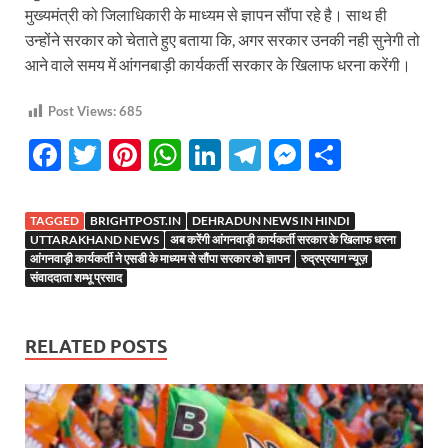
मुख्यमंत्री को जिलाधिकारी के माध्यम से ज्ञापन सौंपा रहे है। साथ ही
उन्होंने सरकार को चेताते हुए बताया कि, अगर सरकार उनकी नही सुनेगी तो
आने वाले समय में आंगनबाड़ी कार्यकर्ती सरकार के खिलाफ धरना करेंगी।
Post Views:
685
F
T
Pi
W
Li
T
M
S
ac
w
nt
h
n
el
es
h
e
itt
er
at
k
e
se
ar
TAGGED
BRIGHTPOST.IN
DEHRADUN NEWS IN HINDI
b
er
es
s
e
gr
n
e
UTTARAKHAND NEWS
अब करेंगी आंगनवाड़ी कार्यकर्ती सरकार के खिलाफ धरना
आंगनवाड़ी कार्यकर्ती ने एसडी के माध्यम से सौंपा सरकार को ज्ञापन
रुद्रप्रयाग न्यूज़
o
t
A
dI
a
g
संवाददाता शम्भू प्रसाद
o
p
n
m
er
k
p
RELATED POSTS