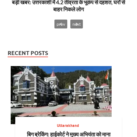
ोषी,
बड़ी खबर: उत्तरकाशी में 4.2 तीव्रता के भूकंप से दहशत, घरों से
बिग 
बाहर निकले लोग
prev
next
RECENT POSTS
Uttarakhand
बिग ब्रेकिंग: हाईकोर्ट ने मुख्य अभियंता को माना