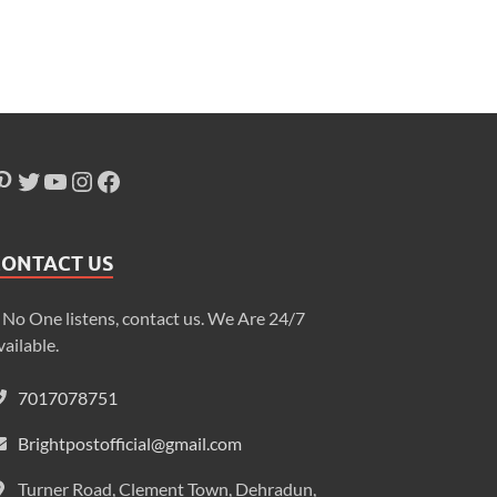
CONTACT US
f No One listens, contact us. We Are 24/7
vailable.
7017078751
Brightpostofficial@gmail.com
Turner Road, Clement Town, Dehradun,