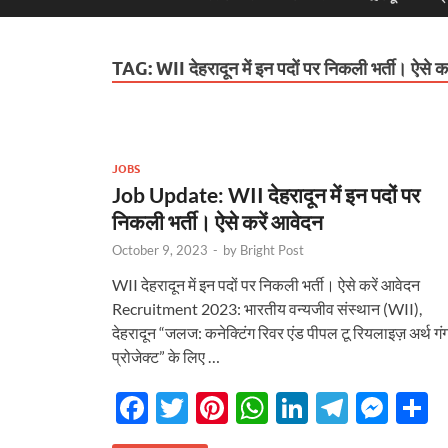
TAG:
WII देहरादून में इन पदों पर निकली भर्ती। ऐसे क
JOBS
Job Update: WII देहरादून में इन पदों पर
निकली भर्ती। ऐसे करें आवेदन
October 9, 2023
-
by
Bright Post
WII देहरादून में इन पदों पर निकली भर्ती। ऐसे करें आवेदन
Recruitment 2023: भारतीय वन्यजीव संस्थान (WII),
देहरादून “जलज: कनेक्टिंग रिवर एंड पीपल टू रियलाइज़ अर्थ गं
प्रोजेक्ट” के लिए …
F
T
Pi
W
Li
T
M
S
ac
w
nt
h
n
el
es
h