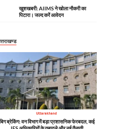
खुशखबरी: AIIMS ने खोला नौकरी का
पिटारा। जल्द करें आवेदन
त्तराखण्ड
Uttarakhand
बिग ब्रेकिंग: वन विभाग में बड़ा प्रशासनिक फेरबदल, कई
न्यूज़ अपडेट: मसूरी 
IFS अधिकारियों के तबादले और नई तैनाती
SDRF की मुस्तैद