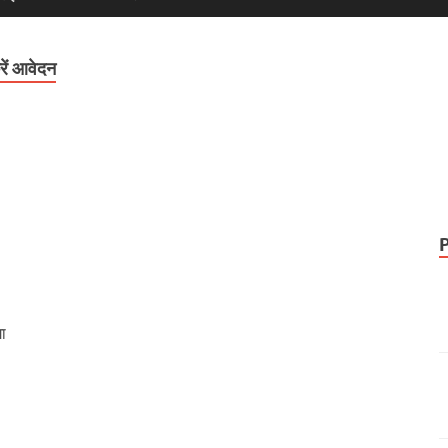
रें आवेदन
गा