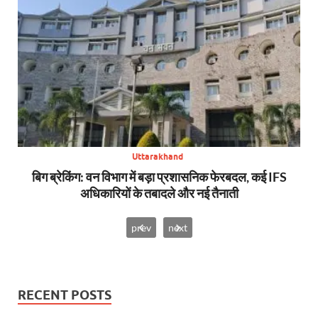
Uttarakhand
से,
बिग ब्रेकिंग: वन विभाग में बड़ा प्रशासनिक फेरबदल, कई IFS
न्य
अधिकारियों के तबादले और नई तैनाती
prev
next
RECENT POSTS