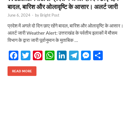
बादल, बारिश और ओलावृष्टि के आसार। अलर्ट जारी
June 6, 2024
-
by
Bright Post
प्रदेश में अगले दो दिन छाए रहेंगे बादल, बारिश और ओलावृष्टि के आसार।
अलर्ट जारी Weather Alert: उत्तराखंड के पर्वतीय इलाकों में मौसम
विभाग के द्वारा जारी पूर्वानुमान के मुताबिक …
F
T
Pi
W
Li
T
M
S
ac
w
nt
h
n
el
es
h
e
itt
er
at
k
e
se
ar
READ MORE
b
er
es
s
e
gr
n
e
o
t
A
dI
a
g
o
p
n
m
er
k
p