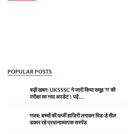
b
er
es
s
e
gr
n
e
o
t
A
dI
a
g
o
p
n
m
er
k
p
POPULAR POSTS
बड़ी खबर: UKSSSC ने जारी किया समूह ‘ग’ की
परीक्षा का नया अपडेट। पढ़ें….
गजब: बच्चों की फर्जी हाजिरी लगाकर मिड-डे मील
डकार रहे प्रधानाध्यापक सस्पेंड