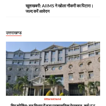
खुशखबरी: AIIMS ने खोला नौकरी का पिटारा।
जल्द करें आवेदन
उत्तराखण्ड
Uttarakhand
से,
बिग ब्रेकिंग: वन विभाग में बड़ा प्रशासनिक फेरबदल, कई IFS
न्य