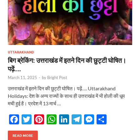
UTTARAKHAND
बिग ब्रेकिंग: उत्तराखंड में इतने दिन की छुट्टी घोषित।
पढ़ें….
March 11, 2025
-
by
Bright Post
उत्तराखंड में इतने दिन की छुट्टी घोषित। पढ़ें…. Uttarakhand
Holidays: देश के अन्य राज्यों के साथ ही उत्तराखंड में भी होली की धूम
मची हुई है। प्रदेश में 13 मार्च …
F
T
Pi
W
Li
T
M
S
ac
w
nt
h
n
el
es
h
e
itt
er
at
k
e
se
ar
READ MORE