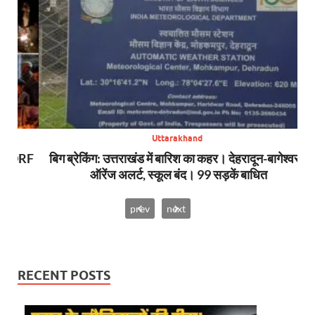
Uttarakhand
SDRF
बिग ब्रेकिंग: उत्तराखंड में बारिश का कहर। देहरादून-बागेश्वर में
सा
ऑरेंज अलर्ट, स्कूल बंद। 99 सड़कें बाधित
prev
next
RECENT POSTS