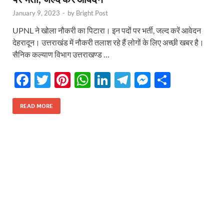
January 9, 2023
-
by
Bright Post
UPNL ने खोला नौकरी का पिटारा। इन पदों पर भर्ती, जल्द करें आवेदन
देहरादून। उत्तराखंड में नौकरी तलाश रहे हैं लोगों के लिए अच्छी खबर है।
सैनिक कल्याण विभाग उत्तराखण्ड …
F
T
Pi
W
Li
T
M
S
ac
w
nt
h
n
el
es
h
e
itt
er
at
k
e
se
ar
READ MORE
b
er
es
s
e
gr
n
e
o
t
A
dI
a
g
o
p
n
m
er
k
p