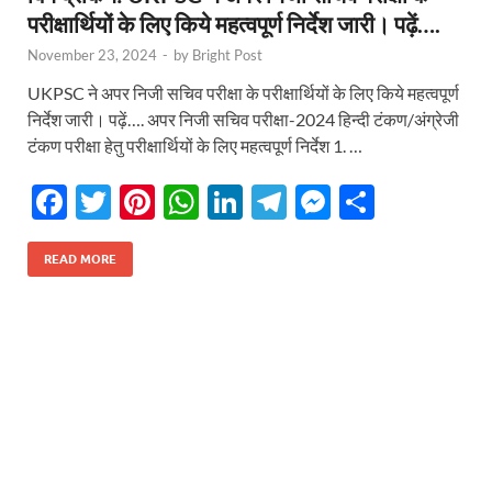
परीक्षार्थियों के लिए किये महत्वपूर्ण निर्देश जारी। पढ़ें….
November 23, 2024
-
by
Bright Post
UKPSC ने अपर निजी सचिव परीक्षा के परीक्षार्थियों के लिए किये महत्वपूर्ण
निर्देश जारी। पढ़ें…. अपर निजी सचिव परीक्षा-2024 हिन्दी टंकण/अंग्रेजी
टंकण परीक्षा हेतु परीक्षार्थियों के लिए महत्वपूर्ण निर्देश 1. …
F
T
Pi
W
Li
T
M
S
ac
w
nt
h
n
el
es
h
e
itt
er
at
k
e
se
ar
READ MORE
b
er
es
s
e
gr
n
e
o
t
A
dI
a
g
o
p
n
m
er
k
p