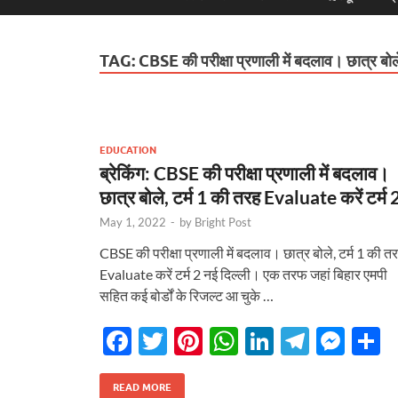
TAG:
CBSE की परीक्षा प्रणाली में बदलाव। छात्र बोल
EDUCATION
ब्रेकिंग: CBSE की परीक्षा प्रणाली में बदलाव।
छात्र बोले, टर्म 1 की तरह Evaluate करें टर्म 
May 1, 2022
-
by
Bright Post
CBSE की परीक्षा प्रणाली में बदलाव। छात्र बोले, टर्म 1 की त
Evaluate करें टर्म 2 नई दिल्ली। एक तरफ जहां बिहार एमपी
सहित कई बोर्डों के रिजल्ट आ चुके …
F
T
Pi
W
Li
T
M
S
ac
w
nt
h
n
el
es
h
e
itt
er
at
k
e
se
a
READ MORE