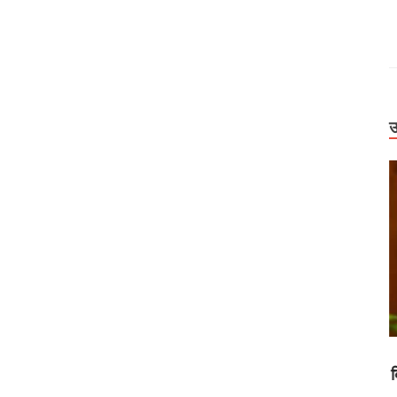
उ
Uttarakhand
ूल एक शिक्षक के
बिग ब्रेकिंग: आदि शंकराचार्य मंदिर की सुरक्षा पर हाईकोर्ट
ब
से फिर जवाब
की सख्ती, हल्द्वानी हत्याकांड के आरोपी पार्षद की जमानत