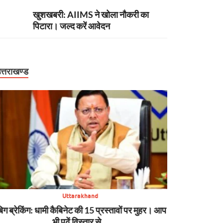
खुशखबरी: AIIMS ने खोला नौकरी का
पिटारा। जल्द करें आवेदन
त्तराखण्ड
Uttarakhand
िग ब्रेकिंग: धामी कैबिनेट की 15 प्रस्तावों पर मुहर। आप
बिग ब्रेकिंग: हाई
भी पढ़ें विस्तार से….
भरोसे, उपनल न