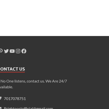
CONTACT US
f No One listens, contact us. We Are 24/7
vailable.
7017078751
Brightpostofficial@gmail.com