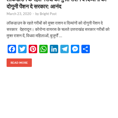
दोगुनी पेंशन दे सरकार: आनंद
March 23, 2020
-
by
Bright Post
लॉकडाउन के रहते गरीबों को मुफ्त राशन व दिव्यांगों को दोगुनी पेंशन दे
सरकार देहरादून। कोरोना वायरस के चलते उत्तराखंड सरकार गरीबों को
मुफ्त राशन दें, विधवा महिलाओं, बुजुर्गों …
F
T
Pi
W
Li
T
M
S
ac
w
nt
h
n
el
es
h
e
itt
er
at
k
e
se
ar
READ MORE
b
er
es
s
e
gr
n
e
o
t
A
dI
a
g
o
p
n
m
er
k
p