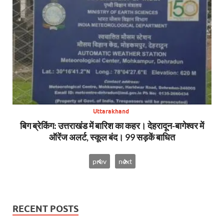
Uttarakhand
SDRF
बिग ब्रेकिंग: उत्तराखंड में बारिश का कहर। देहरादून-बागेश्वर में
सा
ऑरेंज अलर्ट, स्कूल बंद। 99 सड़कें बाधित
prev
next
RECENT POSTS