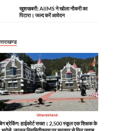
खुशखबरी: AIIMS ने खोला नौकरी का
पिटारा। जल्द करें आवेदन
त्तराखण्ड
Uttarakhand
बिग ब्रेकिंग: वन विभाग में बड़ा प्रशासनिक फेरबदल, कई
न्यूज़ अपडेट: मसूरी 
IFS अधिकारियों के तबादले और नई तैनाती
SDRF की मुस्तैद