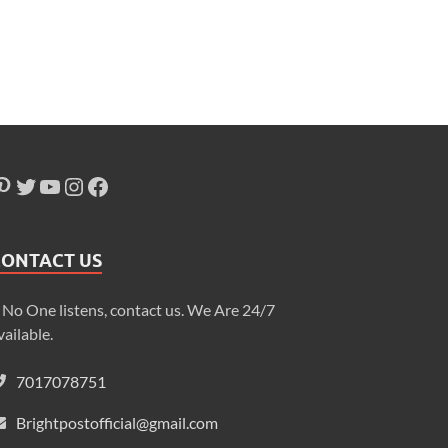
CONTACT US
f No One listens, contact us. We Are 24/7
vailable.
7017078751
Brightpostofficial@gmail.com