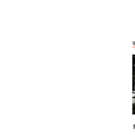
उ
Uttarakhand
में पर्यटक फंसे,
बिग ब्रेकिंग: हाईकोर्ट सख्त। 2,500 स्कूल एक शिक्षक के
धराली आपदा का
भरोसे, उपनल नियमितीकरण पर सरकार से फिर जवाब