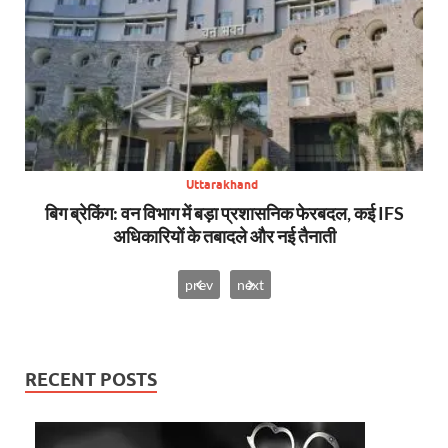
Uttarakhand
से,
बिग ब्रेकिंग: वन विभाग में बड़ा प्रशासनिक फेरबदल, कई IFS
न्य
अधिकारियों के तबादले और नई तैनाती
prev
next
RECENT POSTS