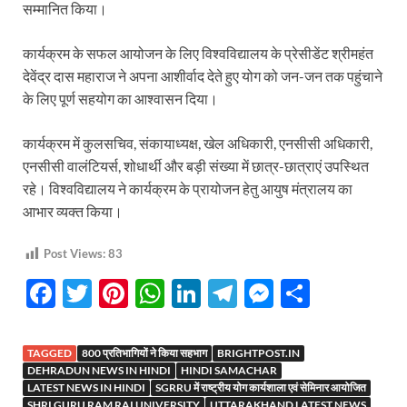
सम्मानित किया।
कार्यक्रम के सफल आयोजन के लिए विश्वविद्यालय के प्रेसीडेंट श्रीमहंत
देवेंद्र दास महाराज ने अपना आशीर्वाद देते हुए योग को जन-जन तक पहुंचाने
के लिए पूर्ण सहयोग का आश्वासन दिया।
कार्यक्रम में कुलसचिव, संकायाध्यक्ष, खेल अधिकारी, एनसीसी अधिकारी,
एनसीसी वालंटियर्स, शोधार्थी और बड़ी संख्या में छात्र-छात्राएं उपस्थित
रहे। विश्वविद्यालय ने कार्यक्रम के प्रायोजन हेतु आयुष मंत्रालय का
आभार व्यक्त किया।
Post Views:
83
F
T
Pi
W
Li
T
M
S
ac
w
nt
h
n
el
es
h
e
itt
er
at
k
e
se
ar
TAGGED
800 प्रतिभागियों ने किया सहभाग
BRIGHTPOST.IN
b
er
es
s
e
gr
n
e
DEHRADUN NEWS IN HINDI
HINDI SAMACHAR
LATEST NEWS IN HINDI
SGRRU में राष्ट्रीय योग कार्यशाला एवं सेमिनार आयोजित
SHRI GURU RAM RAI UNIVERSITY
UTTARAKHAND LATEST NEWS