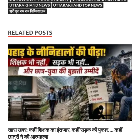
o
t
A
dI
a
g
UTTARAKHAND NEWS
UTTARAKHAND TOP NEWS
o
p
n
m
er
श्री गुरु राम राय विश्विद्यालय
k
p
RELATED POSTS
खास खबर: कहीं शिक्षक का इंतजार, कहीं सड़क की पुकार…. कहीं
छात्रों ने की आत्महत्या