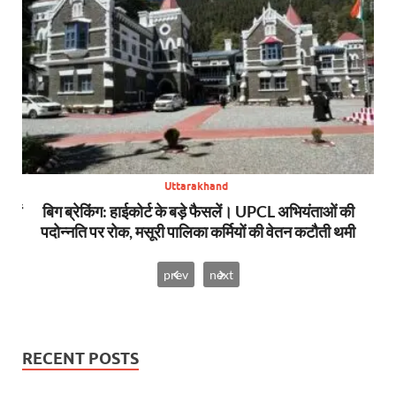
Uttarakhand
स में
बिग ब्रेकिंग: हाईकोर्ट के बड़े फैसलें। UPCL अभियंताओं की
बि
पदोन्नति पर रोक, मसूरी पालिका कर्मियों की वेतन कटौती थमी
prev
next
RECENT POSTS