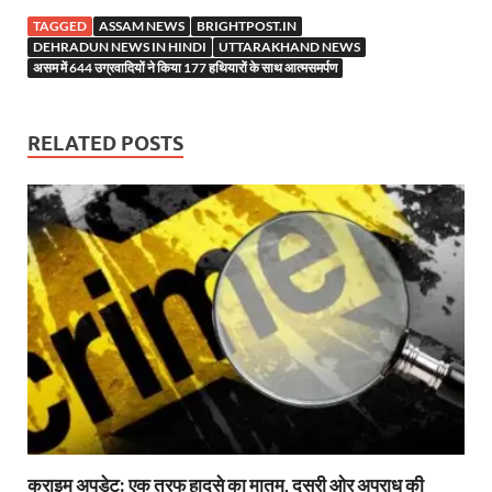
e
itt
er
at
k
e
se
ar
TAGGED
ASSAM NEWS
BRIGHTPOST.IN
b
er
es
s
e
gr
n
e
DEHRADUN NEWS IN HINDI
UTTARAKHAND NEWS
असम में 644 उग्रवादियों ने किया 177 हथियारों के साथ आत्मसमर्पण
o
t
A
dI
a
g
o
p
n
m
er
RELATED POSTS
k
p
क्राइम अपडेट: एक तरफ हादसे का मातम, दूसरी ओर अपराध की