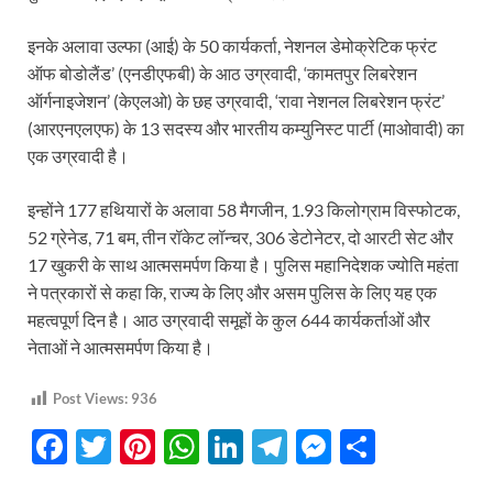
इनके अलावा उल्फा (आई) के 50 कार्यकर्ता, नेशनल डेमोक्रेटिक फ्रंट
ऑफ बोडोलैंड’ (एनडीएफबी) के आठ उग्रवादी, ‘कामतपुर लिबरेशन
ऑर्गनाइजेशन’ (केएलओ) के छह उग्रवादी, ‘रावा नेशनल लिबरेशन फ्रंट’
(आरएनएलएफ) के 13 सदस्य और भारतीय कम्युनिस्ट पार्टी (माओवादी) का
एक उग्रवादी है।
इन्होंने 177 हथियारों के अलावा 58 मैगजीन, 1.93 किलोग्राम विस्फोटक,
52 ग्रेनेड, 71 बम, तीन रॉकेट लॉन्चर, 306 डेटोनेटर, दो आरटी सेट और
17 खुकरी के साथ आत्मसमर्पण किया है। पुलिस महानिदेशक ज्योति महंता
ने पत्रकारों से कहा कि, राज्य के लिए और असम पुलिस के लिए यह एक
महत्वपूर्ण दिन है। आठ उग्रवादी समूहों के कुल 644 कार्यकर्ताओं और
नेताओं ने आत्मसमर्पण किया है।
Post Views:
936
F
T
Pi
W
Li
T
M
S
ac
w
nt
h
n
el
es
h