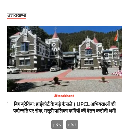
उत्तराखण्ड
Uttarakhand
स में
बिग ब्रेकिंग: हाईकोर्ट के बड़े फैसलें। UPCL अभियंताओं की
बि
पदोन्नति पर रोक, मसूरी पालिका कर्मियों की वेतन कटौती थमी
prev
next