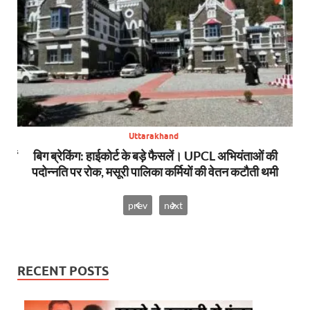
Uttarakhand
स में
बिग ब्रेकिंग: हाईकोर्ट के बड़े फैसलें। UPCL अभियंताओं की
बि
पदोन्नति पर रोक, मसूरी पालिका कर्मियों की वेतन कटौती थमी
prev
next
RECENT POSTS