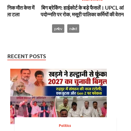
स में
बिग ब्रेकिंग: हाईकोर्ट के बड़े फैसलें। UPCL अभियंताओं की
बि
पदोन्नति पर रोक, मसूरी पालिका कर्मियों की वेतन कटौती थमी
prev
next
RECENT POSTS
Politics