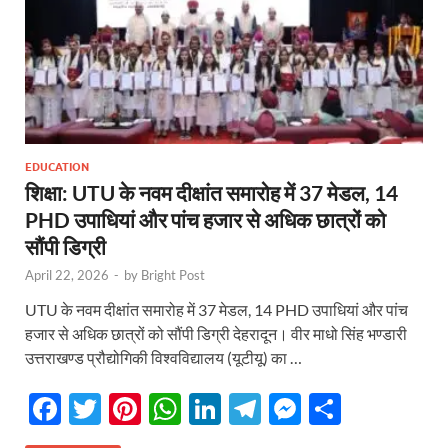
EDUCATION
शिक्षा: UTU के नवम दीक्षांत समारोह में 37 मेडल, 14
PHD उपाधियां और पांच हजार से अधिक छात्रों को
सौंपी डिग्री
April 22, 2026
-
by
Bright Post
UTU के नवम दीक्षांत समारोह में 37 मेडल, 14 PHD उपाधियां और पांच
हजार से अधिक छात्रों को सौंपी डिग्री देहरादून। वीर माधो सिंह भण्डारी
उत्तराखण्ड प्रौद्योगिकी विश्वविद्यालय (यूटीयू) का …
F
T
Pi
W
Li
T
M
S
ac
w
nt
h
n
el
es
h