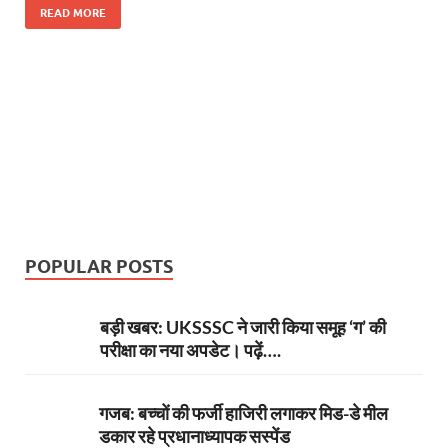
e
itt
er
at
k
e
se
ar
READ MORE
b
er
es
s
e
gr
n
e
o
t
A
dI
a
g
o
p
n
m
er
k
p
POPULAR POSTS
बड़ी खबर: UKSSSC ने जारी किया समूह ‘ग’ की
परीक्षा का नया अपडेट। पढ़ें….
गजब: बच्चों की फर्जी हाजिरी लगाकर मिड-डे मील
डकार रहे प्रधानाध्यापक सस्पेंड