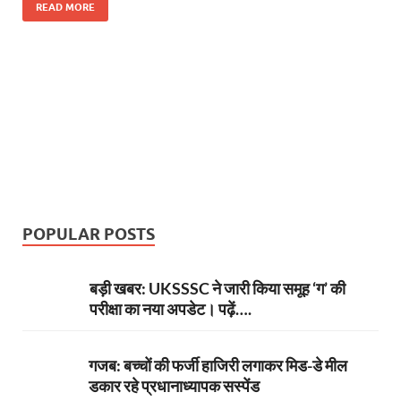
e
itt
er
at
k
e
se
ar
READ MORE
b
er
es
s
e
gr
n
e
o
t
A
dI
a
g
o
p
n
m
er
k
p
POPULAR POSTS
बड़ी खबर: UKSSSC ने जारी किया समूह ‘ग’ की
परीक्षा का नया अपडेट। पढ़ें….
गजब: बच्चों की फर्जी हाजिरी लगाकर मिड-डे मील
डकार रहे प्रधानाध्यापक सस्पेंड