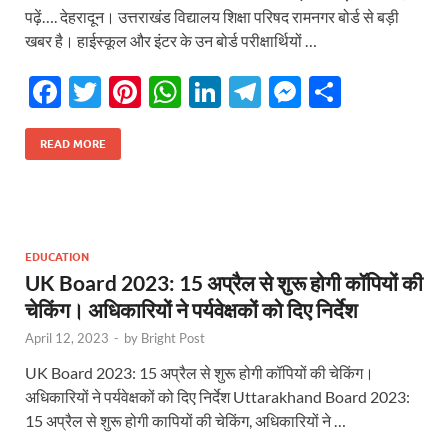
पढ़ें…. देहरादून। उत्तराखंड विद्यालय शिक्षा परिषद रामनगर बोर्ड से बड़ी
खबर है। हाईस्कूल और इंटर के उन बोर्ड परीक्षार्थियों …
F
T
Pi
W
Li
T
M
S
ac
w
nt
h
n
el
es
h
e
itt
er
at
k
e
se
ar
READ MORE
b
er
es
s
e
gr
n
e
o
t
A
dI
a
g
o
p
n
m
er
EDUCATION
k
p
UK Board 2023: 15 अप्रैल से शुरू होगी कॉपियों की
चेकिंग। अधिकारियों ने पर्यवेक्षकों को दिए निर्देश
April 12, 2023
-
by
Bright Post
UK Board 2023: 15 अप्रैल से शुरू होगी कॉपियों की चेकिंग।
अधिकारियों ने पर्यवेक्षकों को दिए निर्देश Uttarakhand Board 2023:
15 अप्रैल से शुरू होगी कापियों की चेकिंग, अधिकारियों ने …