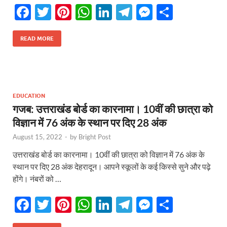
F
T
Pi
W
Li
T
M
S
ac
w
nt
h
n
el
es
h
e
itt
er
at
k
e
se
ar
READ MORE
b
er
es
s
e
gr
n
e
o
t
A
dI
a
g
o
p
n
m
er
EDUCATION
k
p
गजब: उत्तराखंड बोर्ड का कारनामा। 10वीं की छात्रा को
विज्ञान में 76 अंक के स्थान पर दिए 28 अंक
August 15, 2022
-
by
Bright Post
उत्तराखंड बोर्ड का कारनामा। 10वीं की छात्रा को विज्ञान में 76 अंक के
स्थान पर दिए 28 अंक देहरादून। आपने स्कूलों के कई किस्से सुने और पढ़े
होंगे। नंबरों को …
F
T
Pi
W
Li
T
M
S
ac
w
nt
h
n
el
es
h