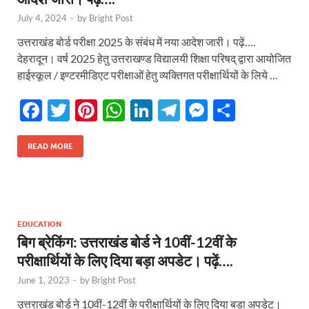
July 4, 2024
-
by
Bright Post
उत्तराखंड बोर्ड परीक्षा 2025 के संबंध में नया आदेश जारी। पढ़ें….
देहरादून। वर्ष 2025 हेतु उत्तराखण्ड विद्यालयी शिक्षा परिषद् द्वारा आयोजित
हाईस्कूल / इण्टरमीडिएट परीक्षाओं हेतु व्यक्तिगत परीक्षार्थियों के लिये …
F
T
Pi
W
Li
T
M
S
ac
w
nt
h
n
el
es
h
e
itt
er
at
k
e
se
ar
READ MORE
b
er
es
s
e
gr
n
e
o
t
A
dI
a
g
o
p
n
m
er
EDUCATION
k
p
बिग ब्रेकिंग: उत्तराखंड बोर्ड ने 10वीं-12वीं के
परीक्षार्थियों के लिए दिया बड़ा अपडेट। पढ़ें….
June 1, 2023
-
by
Bright Post
उत्तराखंड बोर्ड ने 10वीं-12वीं के परीक्षार्थियों के लिए दिया बड़ा अपडेट।