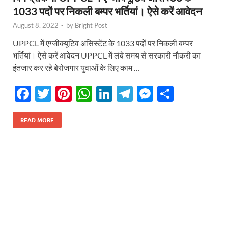
1033 पदों पर निकली बम्पर भर्तियां। ऐसे करें आवेदन
August 8, 2022
-
by
Bright Post
UPPCL में एग्जीक्यूटिव असिस्टेंट के 1033 पदों पर निकली बम्पर
भर्तियां। ऐसे करें आवेदन UPPCL में लंबे समय से सरकारी नौकरी का
इंतजार कर रहे बेरोजगार युवाओं के लिए काम …
F
T
Pi
W
Li
T
M
S
ac
w
nt
h
n
el
es
h
e
itt
er
at
k
e
se
ar
READ MORE
b
er
es
s
e
gr
n
e
o
t
A
dI
a
g
o
p
n
m
er
k
p