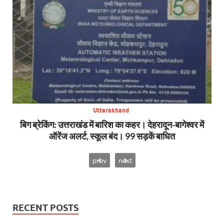
Uttarakhand
SDRF
बिग ब्रेकिंग: उत्तराखंड में बारिश का कहर। देहरादून-बागेश्वर में
सा
ऑरेंज अलर्ट, स्कूल बंद। 99 सड़कें बाधित
prev
next
RECENT POSTS