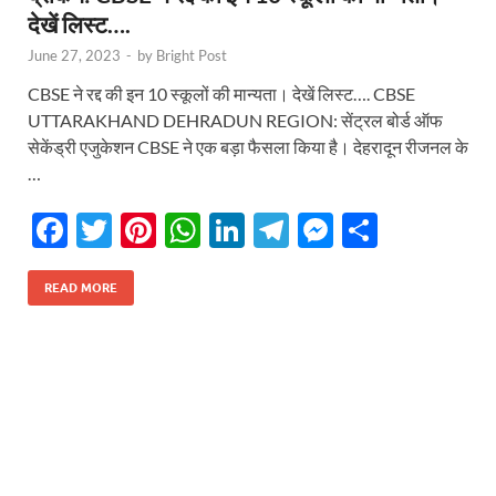
देखें लिस्ट….
June 27, 2023
-
by
Bright Post
CBSE ने रद्द की इन 10 स्कूलों की मान्यता। देखें लिस्ट…. CBSE
UTTARAKHAND DEHRADUN REGION: सेंट्रल बोर्ड ऑफ
सेकेंड्री एजुकेशन CBSE ने एक बड़ा फैसला किया है। देहरादून रीजनल के
…
F
T
Pi
W
Li
T
M
S
ac
w
nt
h
n
el
es
h
e
itt
er
at
k
e
se
ar
READ MORE
b
er
es
s
e
gr
n
e
o
t
A
dI
a
g
o
p
n
m
er
k
p