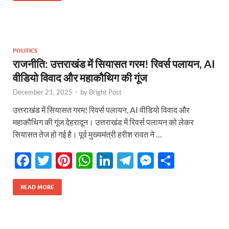
b
er
es
s
e
gr
n
e
o
t
A
dI
a
g
o
p
n
m
er
POLITICS
k
p
राजनीति: उत्तराखंड में सियासत गरम! रिवर्स पलायन, AI
वीडियो विवाद और महाकौथिग की गूंज
December 21, 2025
-
by
Bright Post
उत्तराखंड में सियासत गरम! रिवर्स पलायन, AI वीडियो विवाद और
महाकौथिग की गूंज देहरादून। उत्तराखंड में रिवर्स पलायन को लेकर
सियासत तेज हो गई है। पूर्व मुख्यमंत्री हरीश रावत ने …
F
T
Pi
W
Li
T
M
S
ac
w
nt
h
n
el
es
h
e
itt
er
at
k
e
se
ar
READ MORE
b
er
es
s
e
gr
n
e
o
t
A
dI
a
g