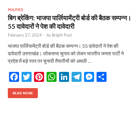
o
p
n
m
er
POLITICS
k
p
बिग ब्रेकिंग: भाजपा पार्लियामेंट्री बोर्ड की बैठक सम्पन्न।
55 दावेदारों ने पेश की दावेदारी
February 27, 2024
-
by
Bright Post
भाजपा पार्लियामेंट्री बोर्ड की बैठक सम्पन्न। 55 दावेदारों ने पेश की
दावेदारी उत्तराखंड। लोकसभा चुनाव को लेकर भारतीय जनता पार्टी ने
प्रदेश में बड़े स्तर पर चुनावी तैयारीयों को अमली …
F
T
Pi
W
Li
T
M
S
ac
w
nt
h
n
el
es
h
e
itt
er
at
k
e
se
ar
READ MORE
b
er
es
s
e
gr
n
e
o
t
A
dI
a
g
o
p
n
m
er
k
p