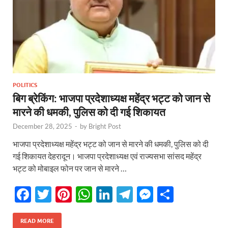
POLITICS
बिग ब्रेकिंग: भाजपा प्रदेशाध्यक्ष महेंद्र भट्ट को जान से
मारने की धमकी, पुलिस को दी गई शिकायत
December 28, 2025
-
by
Bright Post
भाजपा प्रदेशाध्यक्ष महेंद्र भट्ट को जान से मारने की धमकी, पुलिस को दी
गई शिकायत देहरादून। भाजपा प्रदेशाध्यक्ष एवं राज्यसभा सांसद महेंद्र
भट्ट को मोबाइल फोन पर जान से मारने …
F
T
Pi
W
Li
T
M
S
ac
w
nt
h
n
el
es
h
e
itt
er
at
k
e
se
ar
READ MORE