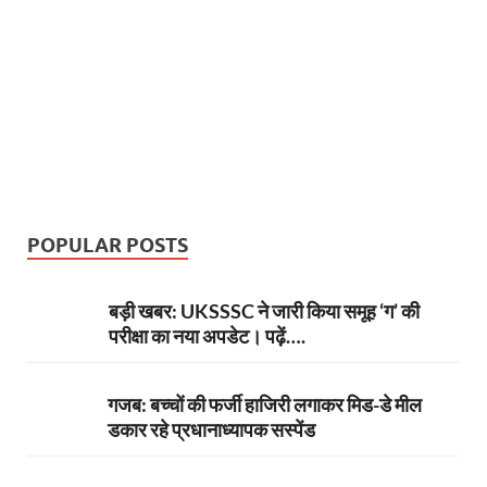
b
er
es
s
e
gr
n
e
o
t
A
dI
a
g
o
p
n
m
er
k
p
POPULAR POSTS
बड़ी खबर: UKSSSC ने जारी किया समूह ‘ग’ की
परीक्षा का नया अपडेट। पढ़ें….
गजब: बच्चों की फर्जी हाजिरी लगाकर मिड-डे मील
डकार रहे प्रधानाध्यापक सस्पेंड