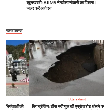
खुशखबरी: AIIMS ने खोला नौकरी का पिटारा।
जल्द करें आवेदन
उत्तराखण्ड
Uttarakhand
ी
बिग ब्रेकिंग: टौंस नदी पुल की एप्रोच रोड धंसने पर जागा शासन,
अप