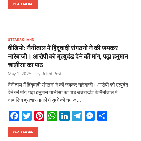
e
itt
er
at
k
e
se
ar
READ MORE
b
er
es
s
e
gr
n
e
o
t
A
dI
a
g
o
p
n
m
er
UTTARAKHAND
k
p
वीडियो: नैनीताल में हिंदूवादी संगठनों ने की जमकर
नारेबाजी। आरोपी को मृत्युदंड देने की मांग, पढ़ा हनुमान
चालीसा का पाठ
May 2, 2025
-
by
Bright Post
नैनीताल में हिंदूवादी संगठनों ने की जमकर नारेबाजी। आरोपी को मृत्युदंड
देने की मांग, पढ़ा हनुमान चालीसा का पाठ उत्तराखंड के नैनीताल में
नाबालिग दुराचार मामले में जुम्मे की नमाज …
F
T
Pi
W
Li
T
M
S
ac
w
nt
h
n
el
es
h
e
itt
er
at
k
e
se
ar
READ MORE