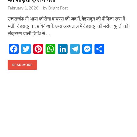
February 1, 2020
-
by
Bright Post
उत्तराखंड भी आया कोरोना वायरस की जद में, देहरादून की पीड़िता एम्स में
भर्ती देहरादून। ऋषिकेश के एम्स अस्पताल में देहरादून की मरीज युवती को
संक्रमण वाली तिथि से …
F
T
Pi
W
Li
T
M
S
ac
w
nt
h
n
el
es
h
e
itt
er
at
k
e
se
ar
READ MORE
b
er
es
s
e
gr
n
e
o
t
A
dI
a
g
o
p
n
m
er
k
p