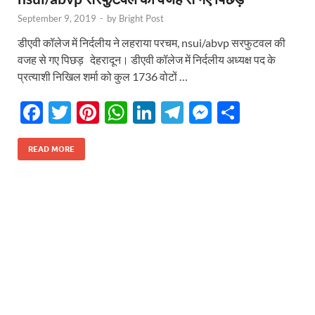
September 9, 2019
-
by
Bright Post
डीएवी कॉलेज में निर्दलीय ने लहराया परचम, nsui/abvp सरफुटवल की
वजह से गए पिछड़ देहरादून। डीएवी कॉलेज में निर्दलीय अध्यक्ष पद के
प्रत्याशी निखिल शर्मा को कुल 1736 वोटों …
F
T
Pi
W
Li
T
M
S
ac
w
nt
h
n
el
es
h
e
itt
er
at
k
e
se
ar
READ MORE
b
er
es
s
e
gr
n
e
o
t
A
dI
a
g
o
p
n
m
er
k
p