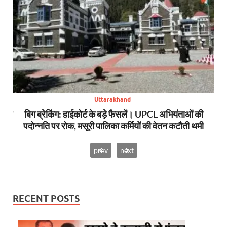
Uttarakhand
स में
बिग ब्रेकिंग: हाईकोर्ट के बड़े फैसलें। UPCL अभियंताओं की
बि
पदोन्नति पर रोक, मसूरी पालिका कर्मियों की वेतन कटौती थमी
prev
next
RECENT POSTS