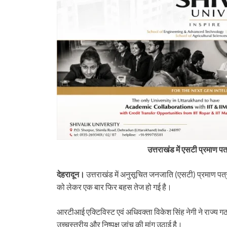
उत्तराखंड में एसटी प्रमाण पत्
देहरादून।
उत्तराखंड में अनुसूचित जनजाति (एसटी) प्रमाण पत्
को लेकर एक बार फिर बहस तेज हो गई है।
tarakhand
Uttarakhand
आरटीआई एक्टिविस्ट एवं अधिवक्ता विकेश सिंह नेगी ने राज्य 
 के बड़े फैसलें। UPCL अभियंताओं
बिग ब्रेकिंग: टौंस नदी पुल की एप्रोच रो
उच्चस्तरीय और निष्पक्ष जांच की मांग उठाई है।
मसूरी पालिका कर्मियों की वेतन
शासन, PWD के तीन इंजीनियर न