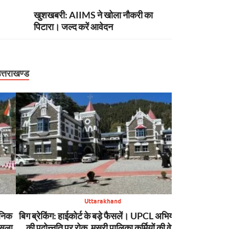
खुशखबरी: AIIMS ने खोला नौकरी का
पिटारा। जल्द करें आवेदन
त्तराखण्ड
Uttarakhand
बिग ब्रेकिंग: हाईकोर्ट के बड़े फैसलें। UPCL अभियंताओं
बिग ब्रेकिंग: टौं
की पदोन्नति पर रोक, मसूरी पालिका कर्मियों की वेतन
शासन, PW