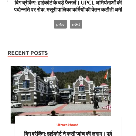
स में
बिग ब्रेकिंग: हाईकोर्ट के बड़े फैसलें। UPCL अभियंताओं की
बि
पदोन्नति पर रोक, मसूरी पालिका कर्मियों की वेतन कटौती थमी
prev
next
RECENT POSTS
Uttarakhand
बिग ब्रेकिंग: हाईकोर्ट ने कसी जांच की लगाम। पूर्व