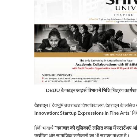
DBUU के फाइन आर्ट्स विभाग में भित्ति चित्रण कार्य
देहरादून।
देवभूमि उत्तराखंड विश्वविद्यालय, देहरादून के ललि
Innovation: Startup Expressions in Fine Arts
” वि
tarakhand
Uttarakhand
हिंदी भावार्थ “
नवाचार की तूलिकाएँ: ललित कला में स्टार्टअप अभि
 में बड़ा प्रशासनिक फेरबदल, कई
न्यूज़ अपडेट: मसूरी में चट्टान गिरी, कॉर्बेट 
उद्यमिता और सामाजिक सरोकारों का भी सशक्त माध्यम है।
 के तबादले और नई तैनाती
SDRF की मुस्तैदी से कांवड़िए बचे और 