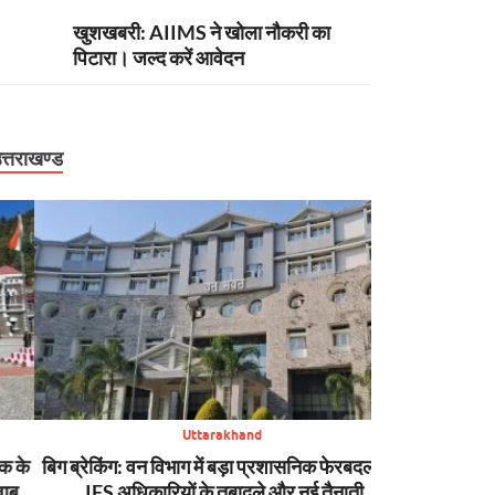
खुशखबरी: AIIMS ने खोला नौकरी का
पिटारा। जल्द करें आवेदन
त्तराखण्ड
Uttarakhand
बिग ब्रेकिंग: वन विभाग में बड़ा प्रशासनिक फेरबदल, कई
न्यूज़ अपडेट: मसूरी 
IFS अधिकारियों के तबादले और नई तैनाती
SDRF की मुस्तैद