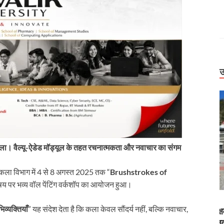
उ
शाला। वैल्यू-ऐडेड मॉड्यूल के तहत रचनात्मकता और नवाचार का संगम
त कला विभाग में 4 से 8 अगस्त 2025 तक “
Brushstrokes of
षय पर भव्य वॉल पेंटिंग वर्कशॉप का आयोजन हुआ।
Uttarakhand
व्यक्तियाँ
” यह संदेश देता है कि कला केवल सौंदर्य नहीं, बल्कि नवाचार,
में पर्यटक फंसे,
बिग ब्रेकिंग: हाईकोर्ट सख्त। 2,500 स्कूल एक शिक्षक के
धराली आपदा का
भरोसे, उपनल नियमितीकरण पर सरकार से फिर जवाब