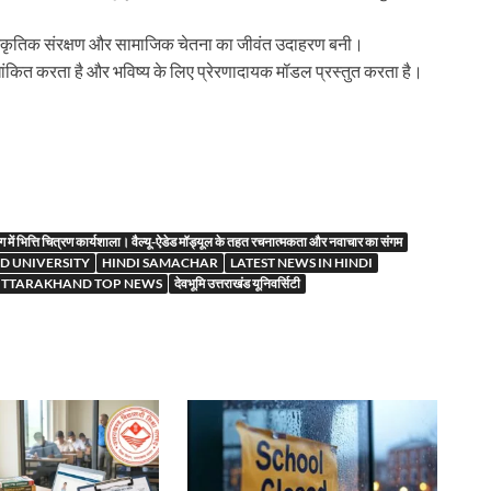
ंस्कृतिक संरक्षण और सामाजिक चेतना का जीवंत उदाहरण बनी।
रेखांकित करता है और भविष्य के लिए प्रेरणादायक मॉडल प्रस्तुत करता है।
r
ें भित्ति चित्रण कार्यशाला। वैल्यू-ऐडेड मॉड्यूल के तहत रचनात्मकता और नवाचार का संगम
 UNIVERSITY
HINDI SAMACHAR
LATEST NEWS IN HINDI
TTARAKHAND TOP NEWS
देवभूमि उत्तराखंड यूनिवर्सिटी