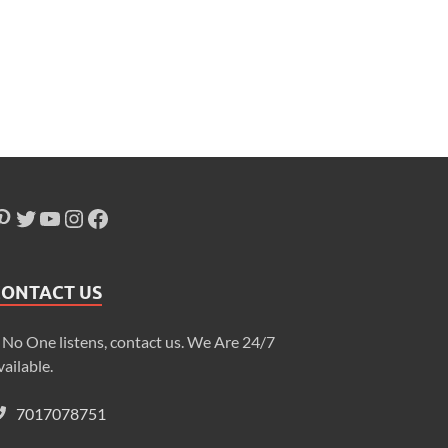
CONTACT US
f No One listens, contact us. We Are 24/7
vailable.
7017078751