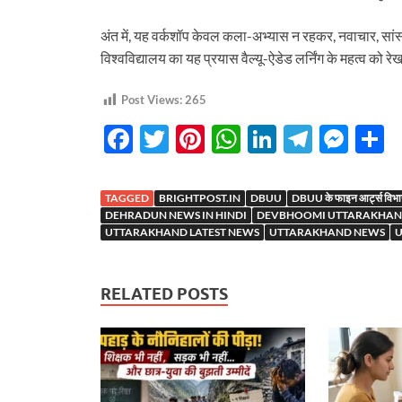
अंत में, यह वर्कशॉप केवल कला-अभ्यास न रहकर, नवाचार, सा
विश्वविद्यालय का यह प्रयास वैल्यू-ऐडेड लर्निंग के महत्व को 
Post Views:
265
F
T
Pi
W
Li
T
M
S
ac
w
nt
h
n
el
es
h
e
itt
er
at
k
e
se
a
TAGGED
BRIGHTPOST.IN
DBUU
DBUU के फाइन आर्ट्स विभाग म
b
er
es
s
e
gr
n
e
DEHRADUN NEWS IN HINDI
DEVBHOOMI UTTARAKHAND
UTTARAKHAND LATEST NEWS
UTTARAKHAND NEWS
U
o
t
A
dI
a
g
o
p
n
m
er
RELATED POSTS
k
p