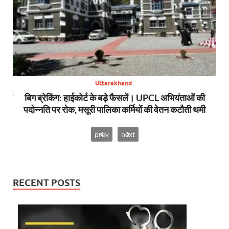
Uttarakhand
स में
बिग ब्रेकिंग: हाईकोर्ट के बड़े फैसलें। UPCL अभियंताओं की
बि
पदोन्नति पर रोक, मसूरी पालिका कर्मियों की वेतन कटौती थमी
prev
next
RECENT POSTS