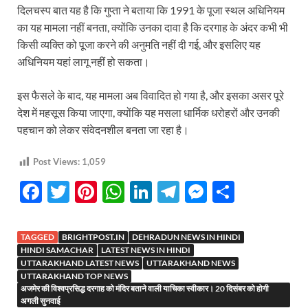
दिलचस्प बात यह है कि गुप्ता ने बताया कि 1991 के पूजा स्थल अधिनियम
का यह मामला नहीं बनता, क्योंकि उनका दावा है कि दरगाह के अंदर कभी भी
किसी व्यक्ति को पूजा करने की अनुमति नहीं दी गई, और इसलिए यह
अधिनियम यहां लागू नहीं हो सकता।
इस फैसले के बाद, यह मामला अब विवादित हो गया है, और इसका असर पूरे
देश में महसूस किया जाएगा, क्योंकि यह मसला धार्मिक धरोहरों और उनकी
पहचान को लेकर संवेदनशील बनता जा रहा है।
Post Views:
1,059
F
T
Pi
W
Li
T
M
S
ac
w
nt
h
n
el
es
h
e
itt
er
at
k
e
se
ar
TAGGED
BRIGHTPOST.IN
DEHRADUN NEWS IN HINDI
b
er
es
s
e
gr
n
e
HINDI SAMACHAR
LATEST NEWS IN HINDI
UTTARAKHAND LATEST NEWS
UTTARAKHAND NEWS
o
t
A
dI
a
g
UTTARAKHAND TOP NEWS
अजमेर की विश्वप्रसिद्ध दरगाह को मंदिर बताने वाली याचिका स्वीकार। 20 दिसंबर को होगी
o
p
n
m
er
अगली सुनवाई