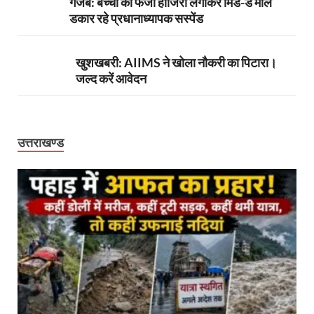
गजब: बच्चों की फर्जी हाजिरी लगाकर मिड-डे मील
डकार रहे प्रधानाध्यापक सस्पेंड
खुशखबरी: AIIMS ने खोला नौकरी का पिटारा।
जल्द करें आवेदन
उत्तराखण्ड