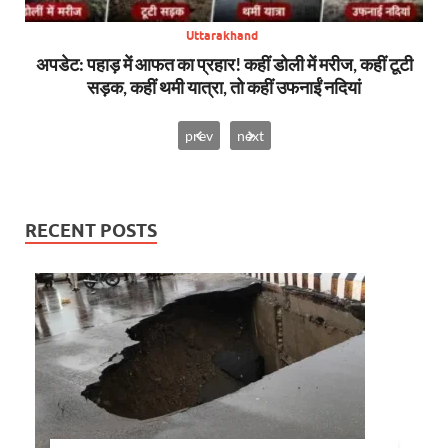
Uttarakhand
सन,
अपडेट: पहाड़ में आफत का प्रहार! कहीं डोली में मरीज, कहीं टूटी
बिग
सड़क, कहीं थमी यात्रा, तो कहीं उफनाईं नदियां
prev
next
RECENT POSTS